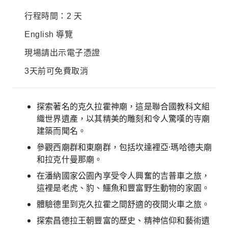
行程時間：2 天
English 導覽
現場請出示電子憑證
3天前可免費取消
探索著名的克久拉霍神廟，這是聯合國教科文組
織世界遺產，以其精美的雕刻和令人驚嘆的寺廟
建築而聞名。
參觀西廟群和東廟群，包括坎達裡亞·瑪哈德夫廟
和拉克什曼那廟。
在潘納國家公園內享受令人興奮的吉普車之旅，
這裡是老虎、豹、鱷魚和豐富野生動物的家園。
體驗德里到克久拉霍之間舒適的夜間火車之旅。
探索昌德拉王朝豐富的歷史、精神信仰和藝術遺