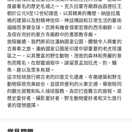
度最著名的歷史名城之一。克久拉霍寺廟群由昌德拉王
朝於公元9至12世紀建造，以其精美的雕塑、納迦拉風
格的建築以及對精神信仰、神話傳說和日常生活的藝術
描繪而享譽全球。您將有機會探索宏偉的西寺廟群，以
及保存完好的東方寺廟群中的耆那教寺廟。
旅程繼續，我們將前往潘納國家公園，體驗令人興奮的
吉普車之旅。潘納國家公園是印度中部重要的老虎保護
區之一，以其豐富的野生動物、茂密的森林和秀麗的景
色而聞名。在遊獵過程中，請留意孟加拉虎、豹、鱷
魚、鹿以及眾多鳥類。
這次短途旅行將古老的印度文化遺產、寺廟建築和野生
動物探險完美結合，並提供便利的火車交通、導遊陪同
的觀光遊覽和私人接送服務，為您打造難忘的旅程。是
歷史愛好者、攝影愛好者、野生動物愛好者和文化旅行
者的理想選擇。
常見問題