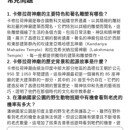
1. 卡修拉荷神廟的主要特色和著名雕塑有哪些？
卡修拉荷神廟是聯合國教科文組織世界遺產，以其精緻的雕刻
和壯麗的神廟建築而聞名。它們特別以詳細的雕塑而聞名，這
些雕塑描繪了生活的各個方面，包括日常活動、神話和精神實
踐，展示了昌德拉王朝的藝術遺產。著名的神廟包括位於西部
和東部建築群內的坎達里亞瑪哈德瓦神廟（Kandariya
Mahadev Temple）和拉克希米納拉揚神廟（Lakshmana
Temple），每一座都提供獨特的建築和雕塑傑作。
2. 卡修拉荷神廟的歷史背景和起源故事是什麼？
卡修拉荷神廟由統治印度中部大部分地區的昌德拉王朝於公元
950 至 1050 年間建造。這些神廟最初是一個擁有約 85 座神
廟的更大建築群的一部分，其中約 20 座至今仍存在。它們的
建造反映了昌德拉時期的豐富歷史、精神信仰和先進的藝術技
巧，證明了他們在那個時代的文化和宗教奉獻。
3. 在潘納國家公園的野生動物巡遊中有機會看到老虎的
機率有多大？
潘納國家公園是印度主要的野生老虎保護區之一，雖然在野外
看到老虎的機會永遠無法保證，但該公園擁有健康且不斷增長
的老虎數量，這增加了搭乘吉普車巡遊時看到牠們的機會。遊
客經常有機會看到這些雄偉的大貓，尤其是在旱季，牠們更常