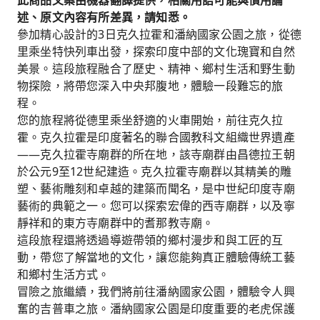
此商品文案由機器翻譯提供，相關用語可能與慣用論
在潘納國家公園體驗驚險刺激的吉普車之旅，這裡
述、原文內容有所差異，請知悉。
是老虎、豹、鱷魚和各種野生動物的家。
參加精心設計的3日克久拉霍和潘納國家公園之旅，從德
與當地工匠互動，探索中央邦的傳統手工藝品和鄉
里乘坐特快列車出發，探索印度中部的文化瑰寶和自然
村生活。
美景。這段旅程融合了歷史、精神、鄉村生活和野生動
可選擇參觀風景優美的拉內瀑布，那裡以色彩繽紛
物探險，將帶您深入中央邦腹地，體驗一段難忘的旅
的峽谷景觀和火山岩地形而聞名。
程。
您的旅程將從德里乘坐舒適的火車開始，前往克久拉
搭乘德里至克久拉霍的特快列車，享受舒適的旅
霍。克久拉霍是印度著名的聯合國教科文組織世界遺產
程，包含飯店住宿和導遊陪同觀光。
——克久拉霍寺廟群的所在地，該寺廟群由昌德拉王朝
於公元9至12世紀建造。克久拉霍寺廟群以其精美的雕
塑、藝術雕刻和卓越的建築而聞名，是中世紀印度寺廟
藝術的典範之一。您可以探索宏偉的西寺廟群，以及寧
靜祥和的東方寺廟群中的耆那教寺廟。
這段旅程還將透過導遊帶領的鄉村漫步和與工匠的互
動，帶您了解當地的文化，讓您能夠真正體驗傳統工藝
和鄉村生活方式。
冒險之旅繼續，我們將前往潘納國家公園，體驗令人興
奮的吉普車之旅。潘納國家公園是印度重要的老虎保護