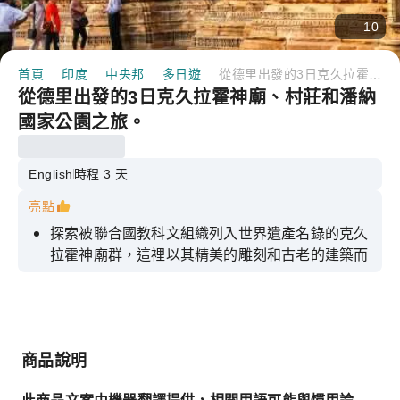
10
首頁
印度
中央邦
多日遊
從德里出發的3日克久拉霍神廟、村莊和潘納國家公園之旅。
從德里出發的3日克久拉霍神廟、村莊和潘納
國家公園之旅。
English
時程 3 天
亮點
探索被聯合國教科文組織列入世界遺產名錄的克久
拉霍神廟群，這裡以其精美的雕刻和古老的建築而
聞名。
參觀西部和東部寺廟群，包括坎達裡亞·瑪哈德夫
寺和耆那教神廟。
在導遊的帶領下，漫步克久拉霍當地村莊和傳統市
商品說明
場，體驗文化之旅。