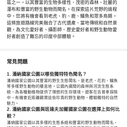
區之一，以其豐富的生物多樣性、茂密的森林、壯麗的
瀑布和豐富的野生動物而聞名。在探索這片荒野的過程
中，您將有機會看到老虎、豹、鹿、鱷魚和眾多鳥類。
這條旅遊路線完美融合了古代遺產、當地傳統和自然景
觀，為文化愛好者、攝影師、歷史愛好者和野生動物愛
好者創造了難忘的印度中部體驗。
常見問題
1. 潘納國家公園以哪些獨特特色聞名？
潘納國家公園以其豐富的野生生態聞名，是老虎、花豹、鱷魚
等多樣野生動物的棲息地。公園內廣闊的森林與河流生態系
統，為各種動植物提供了理想的生存環境。遊客在吉普車探險
中，有機會近距離觀賞這些珍貴的野生動物，體驗獨特的自然
魅力。
2. 潘納國家公園與班達夫加爾國家公園在選擇上如何比
較？
潘納國家公園以其多樣的生態系統和豐富的野生動物而聞名，