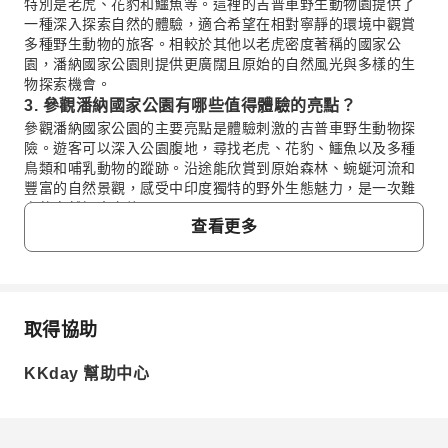
特別是老虎、花豹和鱷魚等。這裡的吉普車野生動物園提供了
一種深入探索自然的體驗，適合希望在相對寧靜的環境中觀賞
多種野生動物的旅客。相較於其他以老虎密度著稱的國家公
園，潘納國家公園則提供更廣闊且原始的自然風光與多樣的生
物探索機會。
3. 參觀潘納國家公園有哪些值得體驗的亮點？
參觀潘納國家公園的主要亮點是體驗刺激的吉普車野生動物探
險。遊客可以深入公園腹地，尋找老虎、花豹、鱷魚以及多種
鳥類和哺乳動物的蹤跡。沿途能欣賞到原始森林、蜿蜒河流和
豐富的自然景觀，感受中印度獨特的野外生態魅力，是一次難
忘的自然探索之旅。
查看更多
4. 在潘納國家公園進行吉普車探險，看到老虎的機率高
嗎？
在潘納國家公園進行吉普車探險，雖然園區是老虎的重要棲息
地之一，但野生動物的觀察機率會受到季節、天氣和動物行為
等多種因素影響，無法百分之百保證。公園管理員會盡力追蹤
取得協助
常見問題
動物蹤跡以提高遊客的觀賞機會，而除了老虎，遊客也有機會
看到花豹、鱷魚和許多其他珍稀的野生動物。
KKday 幫助中心
5. 克久拉霍神廟群的建築特色和文化意義是什麼？
1. 潘納國家公園以哪些獨特特色聞名？
克久拉霍神廟群是聯合國教科文組織世界遺產，以其精緻的雕
潘納國家公園以其豐富的野生生態聞名，是老虎、花豹、
刻和古老的建築聞名。這些廟宇展示了印度教和耆那教的藝術
鱷魚等多樣野生動物的棲息地。公園內廣闊的森林與河流
精髓，特別是其外牆上描繪的複雜生活場景、神話故事和愛慾