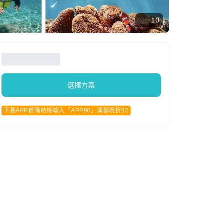
10
選擇方案
下載APP首購結帳輸入「APP90」滿額現折90