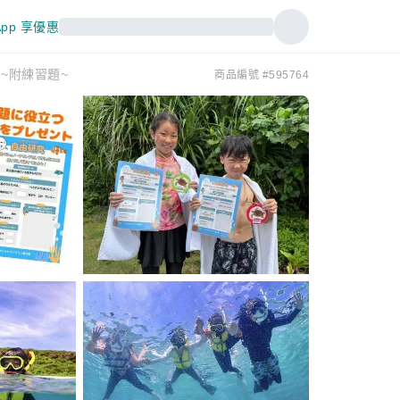
pp 享優惠
 ~附練習題~
商品編號 #595764