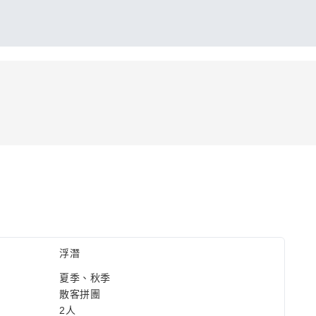
浮潛
夏季、秋季
散客拼團
2人