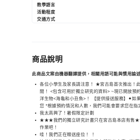
教學語言
活動程度
交通方式
商品說明
此商品文案由機器翻譯提供，相關用語可能與慣用論
各位小學生及家長請注意！ ★宮古島首次推出！
間！ <包含可用於獨立研究的資料> ~現已開放預
洋生物<海龜和小丑魚>！ 【提供接送服務】⚫︎如
您 *根據預約情況和人數，我們可能會要求您在指
我太高興了！暑假限定計劃
★★★我們的獨立研究計畫只在宮古島本店有售★
作業吧！
哇！我們正在贈送座位！ ！