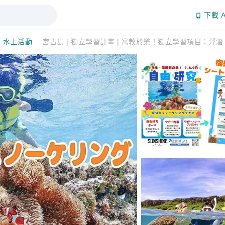
下載 A
水上活動
宮古島 | 獨立學習計畫 | 寓教於樂！獨立學習項目：浮潛