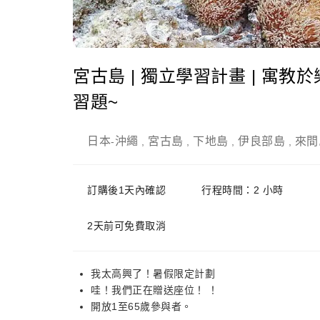
宮古島 | 獨立學習計畫 | 寓
習題~
日本
沖繩
宮古島
下地島
伊良部島
來間
-
,
,
,
,
訂購後1天內確認
行程時間：2 小時
2天前可免費取消
我太高興了！暑假限定計劃
哇！我們正在贈送座位！ ！
開放1至65歲參與者。