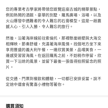
您的專業考古學家將帶領您遊覽這座古城的精華景點，
例如熱鬧的酒館、豪華的別墅、羅馬廣場、浴場，以及
火山爆發中遇難者的令人難忘的石膏模型。這是一趟震
撼人心、引人入勝、令人難忘的旅行。
然後，沿著海岸線前往索倫托，那裡懸崖峭壁與大海交
相輝映，節奏舒緩，充滿著海岸風情。找個地方坐下來
享用豐盛的義大利午餐，一邊欣賞美景，品嚐美食，一
邊感受習習海風。在返回羅馬之前，不妨稍作停留，欣
賞一下沿途的風景，並留下最後一張值得拍照留念的照
片。
從交通、門票到餐飲和體驗，一切都已安排妥當。說不
定途中還會有驚喜小禮物等著你。
購買須知