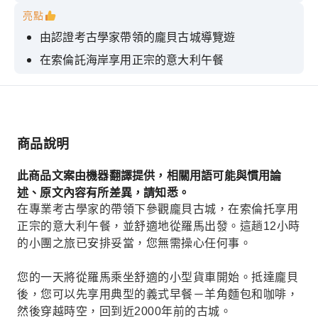
亮點
由認證考古學家帶領的龐貝古城導覽遊
在索倫託海岸享用正宗的意大利午餐
享受舒適的小團體體驗，放鬆身心。
風景優美的拍照點和海岸景觀
從羅馬出發，往返12小時，全程安排妥當。
商品說明
此商品文案由機器翻譯提供，相關用語可能與慣用論
述、原文內容有所差異，請知悉。
在專業考古學家的帶領下參觀龐貝古城，在索倫托享用
正宗的意大利午餐，並舒適地從羅馬出發。這趟12小時
的小團之旅已安排妥當，您無需操心任何事。
您的一天將從羅馬乘坐舒適的小型貨車開始。抵達龐貝
後，您可以先享用典型的義式早餐－羊角麵包和咖啡，
然後穿越時空，回到近2000年前的古城。