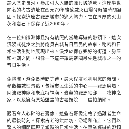
踏入歷史長河，參加引人入勝的龐貝城導覽。這座舉世
聞名的考古遺址在西元79年維蘇威火山爆發時被時間凝
固。探索這座古羅馬城市的迷人魅力，它在厚厚的火山
灰和岩石下保存了近2000年。
在一位知識淵博且持有執照的當地導遊的帶領下，這次
沉浸式徒步之旅將龐貝古城昔日居民的故事、秘密和日
常生活生動地展現出來。漫步於保存完好的街道、房屋
和神廟之間，想像一下這座羅馬帝國最先進城市之一的
昔日生活。
免排隊，避免長時間等待，最大程度地利用您的時間。
參觀標誌性景點，包括市民生活的中心——羅馬廣場、
阿波羅神廟和朱庇特神廟、豪華的羅馬宅邸——牧神之
家，以及擁有原始壁畫的古老妓院——盧帕納爾。
觀看令人心碎的石膏像，這些石膏像定格了遇難者生命
的最後時刻。探索古老的烘焙坊、浴場和商店，它們以
驚人的細節展現了當時的日常生活。在專業導遊的帶領