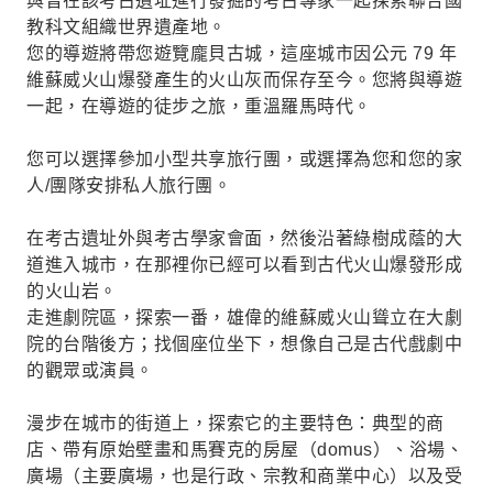
與曾在該考古遺址進行發掘的考古專家一起探索聯合國
教科文組織世界遺產地。
您的導遊將帶您遊覽龐貝古城，這座城市因公元 79 年
維蘇威火山爆發產生的火山灰而保存至今。您將與導遊
一起，在導遊的徒步之旅，重溫羅馬時代。
您可以選擇參加小型共享旅行團，或選擇為您和您的家
人/團隊安排私人旅行團。
在考古遺址外與考古學家會面，然後沿著綠樹成蔭的大
道進入城市，在那裡你已經可以看到古代火山爆發形成
的火山岩。
走進劇院區，探索一番，雄偉的維蘇威火山聳立在大劇
院的台階後方；找個座位坐下，想像自己是古代戲劇中
的觀眾或演員。
漫步在城市的街道上，探索它的主要特色：典型的商
店、帶有原始壁畫和馬賽克的房屋（domus）、浴場、
廣場（主要廣場，也是行政、宗教和商業中心）以及受