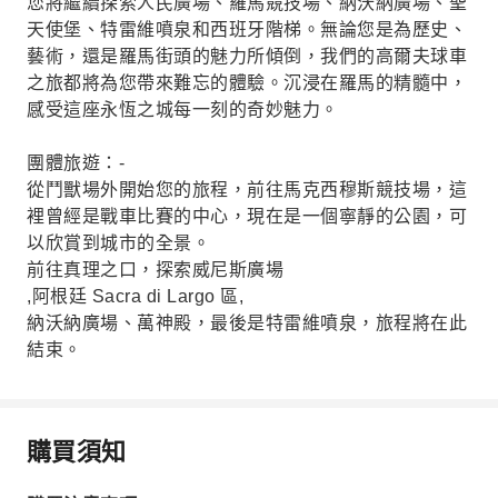
您將繼續探索人民廣場、羅馬競技場、納沃納廣場、聖
天使堡、特雷維噴泉和西班牙階梯。無論您是為歷史、
藝術，還是羅馬街頭的魅力所傾倒，我們的高爾夫球車
之旅都將為您帶來難忘的體驗。沉浸在羅馬的精髓中，
感受這座永恆之城每一刻的奇妙魅力。
團體旅遊：-
從鬥獸場外開始您的旅程，前往馬克西穆斯競技場，這
裡曾經是戰車比賽的中心，現在是一個寧靜的公園，可
以欣賞到城市的全景。
前往真理之口，探索威尼斯廣場
,阿根廷 Sacra di Largo 區,
納沃納廣場、萬神殿，最後是特雷維噴泉，旅程將在此
結束。
購買須知