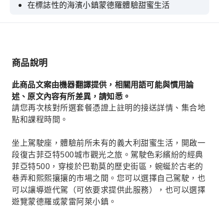
在標誌性的海濱小鎮蒙德羅體驗甜蜜生活
駕車以自己的節奏穿越蒙雷阿萊風景如畫的街道。
您可以選擇停下來品嚐當地美食，或購買手工紀念
品。
商品說明
駕車穿梭於巴勒莫風景如畫的道路，這些道路大型
車輛無法通行。
此商品文案由機器翻譯提供，相關用語可能與慣用論
述、原文內容有所差異，請知悉。
請您再次核對所選套餐憑證上註明的接送詳情、集合地
點和課程時間。
坐上駕駛座，體驗前所未有的義大利甜蜜生活，開啟一
段復古菲亞特500城市觀光之旅。駕駛色彩繽紛的經典
菲亞特500，穿梭於巴勒莫的歷史街區，蜿蜒於古老的
巷弄和熙熙攘攘的市場之間。您可以選擇自己駕駛，也
可以讓導遊代駕（可依要求提供此服務），也可以選擇
遊覽蒙德羅或蒙雷阿萊小鎮。