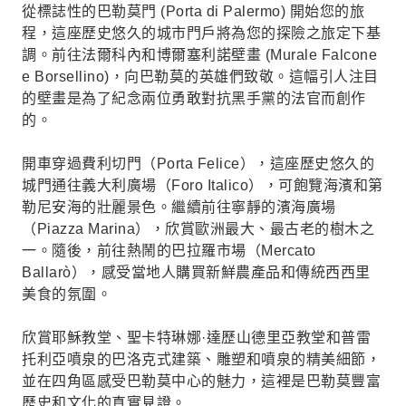
從標誌性的巴勒莫門 (Porta di Palermo) 開始您的旅
程，這座歷史悠久的城市門戶將為您的探險之旅定下基
調。前往法爾科內和博爾塞利諾壁畫 (Murale Falcone
e Borsellino)，向巴勒莫的英雄們致敬。這幅引人注目
的壁畫是為了紀念兩位勇敢對抗黑手黨的法官而創作
的。
開車穿過費利切門（Porta Felice），這座歷史悠久的
城門通往義大利廣場（Foro Italico），可飽覽海濱和第
勒尼安海的壯麗景色。繼續前往寧靜的濱海廣場
（Piazza Marina），欣賞歐洲最大、最古老的樹木之
一。隨後，前往熱鬧的巴拉羅市場（Mercato
Ballarò），感受當地人購買新鮮農產品和傳統西西里
美食的氛圍。
欣賞耶穌教堂、聖卡特琳娜·達歷山德里亞教堂和普雷
托利亞噴泉的巴洛克式建築、雕塑和噴泉的精美細節，
並在四角區感受巴勒莫中心的魅力，這裡是巴勒莫豐富
歷史和文化的真實見證。