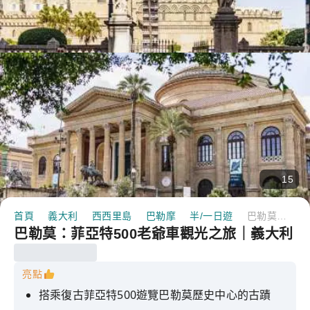
15
首頁
義大利
西西里島
巴勒摩
半/一日遊
巴勒莫：菲亞特500老爺車觀光之旅｜義大利
巴勒莫：菲亞特500老爺車觀光之旅｜義大利
亮點
搭乘復古菲亞特500遊覽巴勒莫歷史中心的古蹟