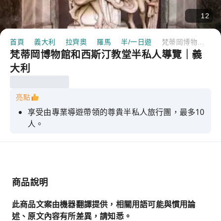
12
首頁
義大利
拉齊奧
羅馬
半/一日遊
梵蒂岡博物館和西斯汀教堂半私人導覽｜義大利
梵蒂岡博物館和西斯汀教堂半私人導覽｜義
大利
亮點
享受由專業導遊帶領的尊貴半私人旅行團，最多10
人。
擁有梵蒂岡博物館的專屬參觀權限
參觀拉斐爾畫室、西斯汀教堂和掛毯畫廊內部
欣賞米開朗基羅的《最後的審判》
商品說明
請欣賞聖彼得廣場小組解說
此商品文案由機器翻譯提供，相關用語可能與慣用論
述、原文內容有所差異，請知悉。