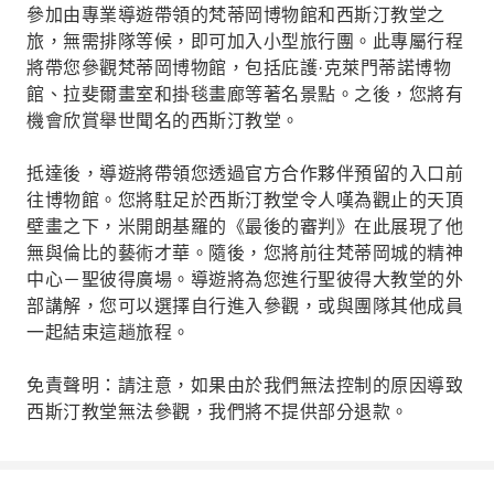
參加由專業導遊帶領的梵蒂岡博物館和西斯汀教堂之
旅，無需排隊等候，即可加入小型旅行團。此專屬行程
將帶您參觀梵蒂岡博物館，包括庇護·克萊門蒂諾博物
館、拉斐爾畫室和掛毯畫廊等著名景點。之後，您將有
機會欣賞舉世聞名的西斯汀教堂。
抵達後，導遊將帶領您透過官方合作夥伴預留的入口前
往博物館。您將駐足於西斯汀教堂令人嘆為觀止的天頂
壁畫之下，米開朗基羅的《最後的審判》在此展現了他
無與倫比的藝術才華。隨後，您將前往梵蒂岡城的精神
中心－聖彼得廣場。導遊將為您進行聖彼得大教堂的外
部講解，您可以選擇自行進入參觀，或與團隊其他成員
一起結束這趟旅程。
免責聲明：請注意，如果由於我們無法控制的原因導致
西斯汀教堂無法參觀，我們將不提供部分退款。