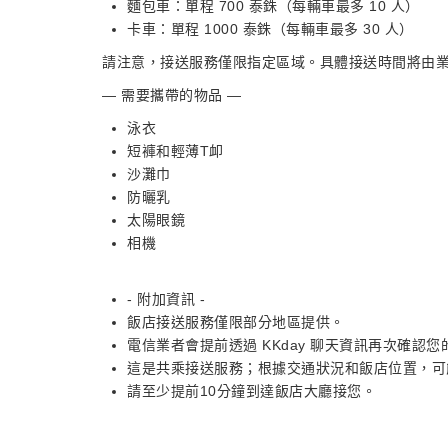
麵包車：單程 700 泰銖（每輛車最多 10 人）
卡車：單程 1000 泰銖（每輛車最多 30 人）
請注意，接送服務僅限指定區域。具體接送時間將由
— 需要攜帶的物品 —
泳衣
短褲和輕薄T卹
沙灘巾
防曬乳
太陽眼鏡
相機
- 附加資訊 -
飯店接送服務僅限部分地區提供。
電信業者會提前透過 KKday 聊天資訊再次確認
這是共乘接送服務；根據交通狀況和飯店位置，可
請至少提前10分鐘到達飯店大廳接您。