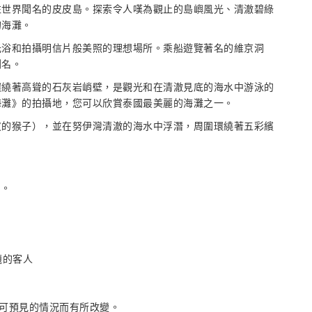
往世界聞名的皮皮島。探索令人嘆為觀止的島嶼風光、清澈碧綠
的海灘。
光浴和拍攝明信片般美照的理想場所。乘船遊覽著名的維京洞
聞名。
環繞著高聳的石灰岩峭壁，是觀光和在清澈見底的海水中游泳的
海灘》的拍攝地，您可以欣賞泰國最美麗的海灘之一。
皮的猴子），並在努伊灣清澈的海水中浮潛，周圍環繞著五彩繽
同。
題的客人
可預見的情況而有所改變。