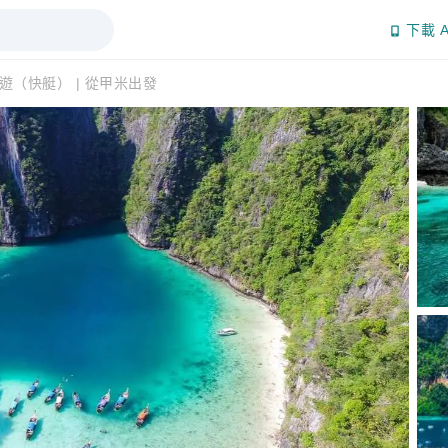
下載 A
日遊（快艇） | 從甲米出發