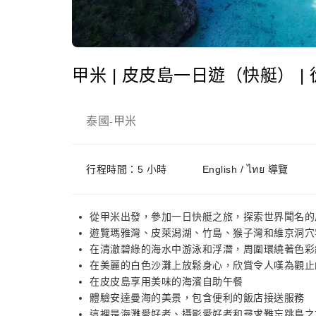
甲米 | 皮皮島一日遊（快艇） |
泰國
甲米
-
行程時間：5 小時
English / ไทย 導覽
從甲米出發，參加一日快艇之旅，探索世界聞名的
遊覽瑪雅灣、皮萊潟湖、竹島、猴子灣和維京洞穴
在清澈碧綠的海水中游泳和浮潛，周圍環繞著色彩
在美麗的白色沙灘上放鬆身心，欣賞令人嘆為觀止
在皮皮島享用美味的海濱自助午餐
體驗安達曼海的美景，包含便利的飯店接送服務
這裡是海灘愛好者、攝影愛好者和尋求難忘跳島之