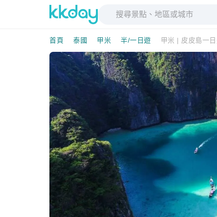
首頁
泰國
甲米
半/一日遊
甲米 | 皮皮島一