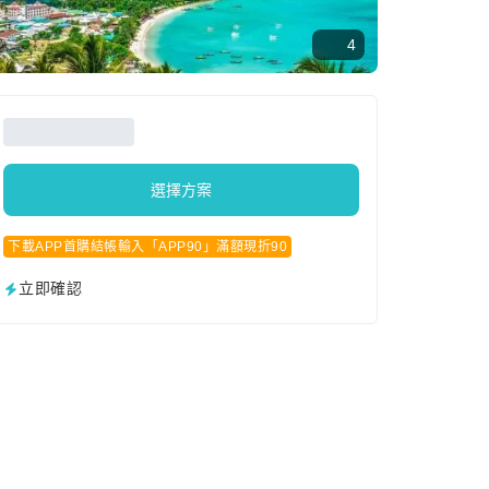
4
選擇方案
下載APP首購結帳輸入「APP90」滿額現折90
立即確認