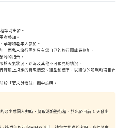
行程準時出發。
用者參加。
、孕婦和老年人參加。
加，而私人旅行團則只有您自己的旅行團成員參加。
領隊的指示。
限於天氣狀況、路況及其他不可預見的情況。
行程單上規定的實際情況、類型和標準，以類似的服務和項目進
前於「要求與備註」欄中註明。
定的最少成團人數時，將取消旅遊行程，於出發日前 1 天發出
誤，造成部份行程景點取消時，請您主動聯絡客服，我們將會