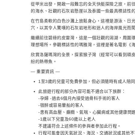
從甲米出發，開啟一段難忘的全天快艇探險之旅，前
的海水、壯觀的石灰岩懸崖以及泰國一些最具標誌性
在竹島柔軟的白色沙灘上放鬆身心，這裡是游泳、日
穴，以其令人驚嘆的石灰岩地形和迷人的海岸風光而
繼續前往碧綠的皮雷灣，這是一個壯觀的潟湖，周圍
理想場所。參觀標誌性的瑪雅灣，這裡是著名電影《
欣賞洛薩瑪灣的全景，探索猴子灣（經常可以看到頑
紛的熱帶魚。
— 重要資訊 —
1至3歲的兒童可免費參加，但必須隨時有成人陪
此旅遊行程的部分內容可能不適合以下族群：
-孕婦 -過去6個月內接受過骨科手術的客人
-宿醉或容易暈船的客人
-患有高血壓、癲癇、氣喘、心臟病或其他健康問
-1歲以下兒童及60歲以上老人
不建議符合上述條件的參與者參加此行程。
行程可能會因天氣狀況、海況、交通狀況或其他不