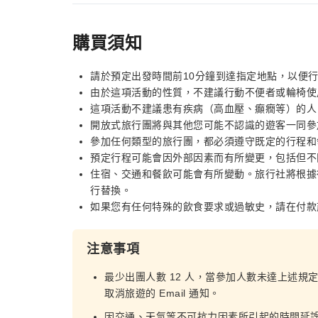
購買須知
請於預定出發時間前10分鐘到達指定地點，以便
由於這項活動的性質，不建議行動不便者或輪椅使
這項活動不建議患有疾病（高血壓、癲癇等）的人
開放式旅行團將與其他您可能不認識的遊客一同參
參加任何類型的旅行團，都必須遵守既定的行程和
預定行程可能會因外部因素而有所變更，包括但不
住宿、交通和餐飲可能會有所變動。旅行社將根據
行替換。
如果您有任何特殊的飲食要求或過敏史，請在付款
注意事項
最少出團人數 12 人，當參加人數未達上述規
取消旅遊的 Email 通知。
因交通、天氣等不可抗力因素所引起的時間延