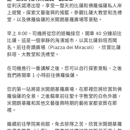
從利沃諾港出發，享受一整天的比薩和佛羅倫薩私人岸
上遊覽，探索文藝復興的搖籃，參觀比薩大教堂和洗禮
堂，以及佛羅倫薩的米開朗基羅廣場等景點。
早上 8:00，司機將從您的遊輪接您，開車 40 分鐘前往
比薩，這是一個寧靜的海濱城市，以其比薩斜塔而聞
名。前往奇蹟廣場（Piazza dei Miracoli），欣賞比薩
斜塔、大教堂和洗禮堂。
在司機進行一番講解之後，您可以自行探索景點，之後
我們將開車 1 小時前往佛羅倫薩。
您的第一站將是米開朗基羅廣場，在那裡您將欣賞到佛
羅倫薩的全景，之後驅車前往聖十字教堂的白色外牆，
米開朗基羅和其他文藝復興時期的藝術家都安葬在那
裡。
繼續前往學院美術館，免去排隊之苦，欣賞米開朗基羅