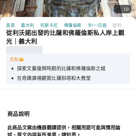
10
首頁
義大利
托斯卡尼
佛羅倫斯
半/一日遊
從利沃諾出發的比薩和佛羅倫斯私人岸上觀光｜義大利
從利沃諾出發的比薩和佛羅倫斯私人岸上觀
光｜義大利
亮點
探索文藝復興時期的比薩和佛羅倫斯之城
在奇蹟廣場觀賞比薩斜塔和大教堂
從您的私人司機/導遊那裡獲得資訊豐富的講解。
驅車穿過托斯卡納起伏的山丘前往佛羅倫斯
從米開朗基羅廣場欣賞全景
商品說明
此商品文案由機器翻譯提供，相關用語可能與慣用論
述、原文內容有所差異，請知悉。