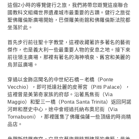
這個2小時的導覽健行之旅，我們將帶您遊覽這座聯合
國教科文組織世界遺產城市最重要的古蹟。健行之旅從
聖佛羅倫斯廣場開始，巴傑羅美術館和佛羅倫斯法院都
坐落於此。
首先步行前往聖十字教堂，這裡收藏著許多著名的藝術
傑作，也是義大利一些最重要人物的安息之地。接下來
前往領主廣場，那裡有著名的海神噴泉、舊宮和美麗的
烏菲茲廣場。
穿過以金飾店聞名的中世紀石橋－老橋（Ponte
Vecchio），即可抵達壯麗的皮蒂宮（Pitti Palace），
這裡曾是美第奇家族的府邸。沿著馬焦街（Via
Maggio）和聖三一橋（Ponta Santa Trinita）返回阿諾
河畔和歷史中心，途中會經過托納布奧尼街（Via
Tornabuoni），那裡匯集了佛羅倫薩一些頂級的時尚精
品店。