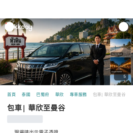
unread
notifications
5
首頁
泰國
巴蜀府
華欣
專車服務
包車| 華欣至曼谷
包車| 華欣至曼谷
現場請出示電子憑證