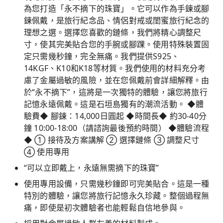
為您打造「永不摘下的珠寶」。它可以作為手鍊或腳
鍊佩戴，是旅行紀念品、情侶對戒或閨蜜旅行紀念的
理想之選。選擇您喜歡的鏈條，我們將精心調整尺
寸，使其完美貼合您的手腕或腳踝。使用特殊裝置固
定只需幾秒鐘，完全無痛。我們提供S925、
14KGF、K10和K18等材質。我們使用的材料充分考
慮了金屬過敏的風險，並在您佩戴前會詳細解釋。由
於“永不摘下”，這將是一次獨特的體驗，讓您將旅行
記憶永遠佩戴。這是石垣島獨有的潮流活動。 ◆體
驗費◆ 腳鍊：14,000日圓起 ◆時間長◆ 約30-40分
鐘 10:00-18:00（請諮詢最後預約時間） ◆體驗流程
◆ ① 接待及方案講解 ② 選擇鏈條 ③ 調整尺寸
④ 使用專用
“可以立即戴上，永遠無需摘下的珠寶”
使用專用設備，只需幾秒鐘即可完美貼合。這是一種
特別的體驗，讓您將旅行記憶永久珍藏。整個過程無
痛，即使是初次體驗者也能輕鬆自信地參與。