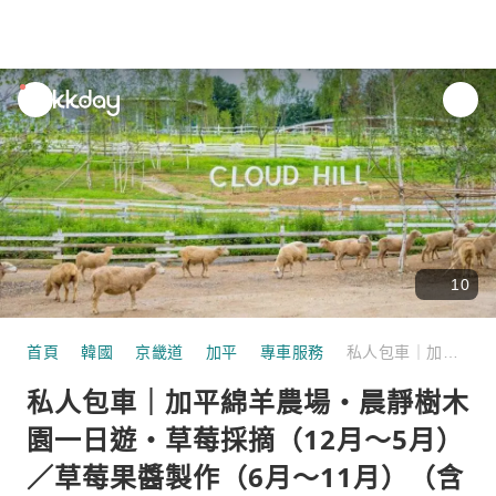
unread
notifications
10
首頁
韓國
京畿道
加平
專車服務
私人包車｜加平綿羊農場・晨靜樹木園一日遊・草莓採摘（12月～5月）／草莓果醬製作（6月～11月）（含午餐）
私人包車｜加平綿羊農場・晨靜樹木
園一日遊・草莓採摘（12月～5月）
／草莓果醬製作（6月～11月）（含