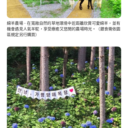
綿羊農場 - 在寬敞自然的草地環境中近距離欣賞可愛綿羊，並有
機會遇見人氣羊駝，享受療癒又悠閒的農場時光。（餵食需依園
區規定另行購買）