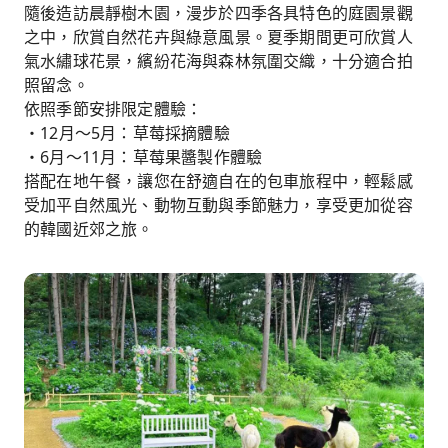
隨後造訪晨靜樹木園，漫步於四季各具特色的庭園景觀
之中，欣賞自然花卉與綠意風景。夏季期間更可欣賞人
氣水繡球花景，繽紛花海與森林氛圍交織，十分適合拍
照留念。
依照季節安排限定體驗：
・12月～5月：草莓採摘體驗
・6月～11月：草莓果醬製作體驗
搭配在地午餐，讓您在舒適自在的包車旅程中，輕鬆感
受加平自然風光、動物互動與季節魅力，享受更加從容
的韓國近郊之旅。