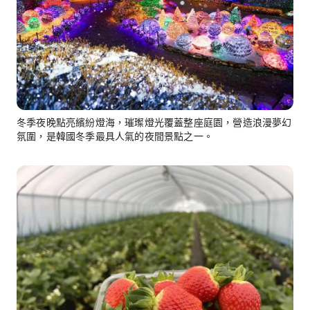
冬季夜晚點亮繽紛燈海，璀璨燈光覆蓋整座庭園，營造浪漫夢幻
氛圍，是韓國冬季最具人氣的夜間景點之一。