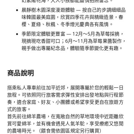
幻紫陽花海，大人小孩都能盡情拍照留念。
晨靜樹木園深度漫遊體驗 — 按自己的步調細細品
味韓國最美庭園，欣賞四季花卉與精緻造景，春
櫻、夏綠、秋楓、冬季燈光慶典各有風情。
季節限定體驗更豐富 — 12月～5月為草莓採摘，
現摘現吃香甜可口；6月～11月為草莓果醬製作，
親手做出專屬紀念品，體驗隨季節變化更有趣。
商品說明
搭乘私人專車前往加平近郊，展開專屬於您的輕鬆一日
旅程。可依照同行旅客需求彈性安排出發地點與行程節
奏，適合家庭、好友、小團體或希望享受更自在旅遊方
式的旅客。
首先前往綿羊農場，在寬敞自然的草地環境中近距離欣
賞可愛綿羊，並有機會遇見人氣羊駝，享受療癒又悠閒
的農場時光。（餵食需依園區規定另行購買）