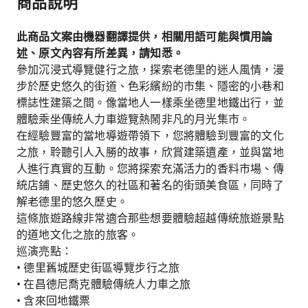
商品說明
此商品文案由機器翻譯提供，相關用語可能與慣用論
述、原文內容有所差異，請知悉。
參加沉浸式導覽健行之旅，探索老德里的迷人風情，漫
步於歷史悠久的街道、色彩繽紛的市集、隱密的小巷和
標誌性建築之間。像當地人一樣乘坐德里地鐵出行，並
體驗乘坐傳統人力車遊覽熱鬧非凡的月光集市。
在經驗豐富的當地導遊帶領下，您將體驗到豐富的文化
之旅，聆聽引人入勝的故事，欣賞建築遺產，並與當地
人進行真實的互動。您將探索充滿活力的香料市場、傳
統店鋪、歷史悠久的社區和著名的街頭美食區，同時了
解老德里的悠久歷史。
這條旅遊路線非常適合那些想要體驗超越傳統旅遊景點
的道地文化之旅的旅客。
巡演亮點：
• 德里舊城歷史街區導覽步行之旅
• 在昌德尼喬克體驗傳統人力車之旅
• 含來回地鐵票