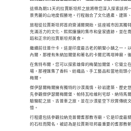
這條為期11天的拉賈斯坦邦之旅將帶您深入探索該邦
景秀麗的山地度假勝地。行程融合了文化遺產、建築
旅程從拉賈斯坦邦首府齋浦爾開始，這座城市因其獨
充滿活力的文化、熙熙攘攘的集市和皇家遺跡，並在
蹈和正宗的拉賈斯坦邦美食。
繼續前往普什卡，這是印度最古老的朝聖小鎮之一，
內爾，那裡有朱納加爾堡和著名的卡爾尼瑪塔神廟，後
在焦特布爾，您可以探索雄偉的梅蘭加爾堡，它聳立在
場，那裡匯集了香料、紡織品、手工藝品和當地街頭
梅爾。
傑伊瑟爾梅爾擁有獨特的沙漠風情，砂岩建築、歷史
先參觀傑伊瑟爾梅爾堡、帕特瓦哈維利宅邸、納特馬爾
驗駱駝之旅、吉普車之旅，並在沙漠星空下欣賞傳統
憶。
行程還包括參觀拉納克普爾耆那教寺廟，它是印度最精
的石柱而聞名，被認為是拉賈斯坦邦最重要的耆那教