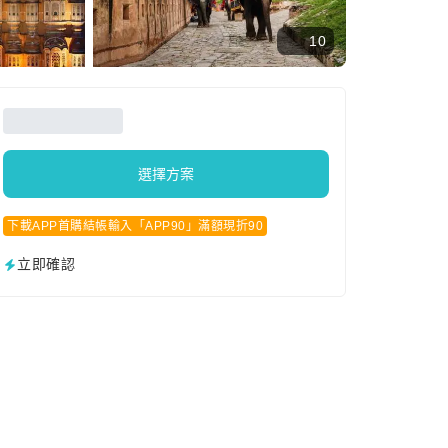
10
選擇方案
下載APP首購結帳輸入「APP90」滿額現折90
立即確認