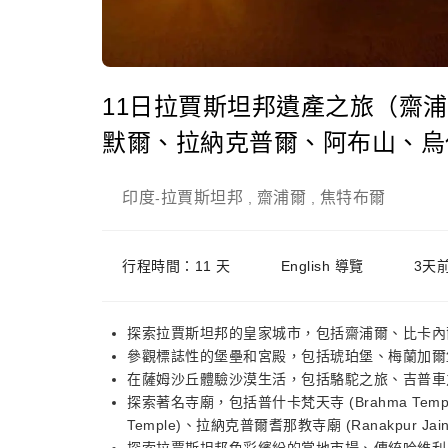
11日拉賈斯坦邦遺產之旅（齋
默爾、拉納克普爾、阿布山、烏
印度
拉賈斯坦邦
齋浦爾
焦特布爾
-
,
,
行程時間：11 天
English 導覽
3天
探索拉賈斯坦邦的皇家城市，包括齋浦爾、比卡內
參觀標誌性的堡壘和宮殿，包括琥珀堡、梅蘭加爾
在薩姆沙丘體驗沙漠生活，包括駱駝之旅、吉普車
探索著名寺廟，包括普什卡梵天寺 (Brahma Temple 
Temple)、拉納克普爾耆那教寺廟 (Ranakpur Jain 