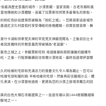
一些最具歷史意義的城市、沙漠景觀、皇家宮殿、古老寺廟和風
、當地傳統和沙漠體驗，涵蓋了拉賈斯坦邦眾多最著名的景點。
特的粉紅色砂岩建築而被稱為「粉紅之城」。您將探索這座城市
喬基達尼文化村度假村享受傳統的夜晚體驗，欣賞民間音樂、舞
以普什卡湖和供奉梵天神的罕見梵天神廟而聞名。之後前往比卡
者因其獨特的宗教意義而常被稱為“老鼠廟”。
藍色之城之上。參觀賈斯旺特·塔達陵墓和熙熙攘攘的鐘樓市
小吃。之後，行程將繼續前往塔爾沙漠地區，最終抵達傑伊瑟爾
悠久的哈維利宅邸和充滿活力的堡壘文化令人嘆為觀止。您可以
哈維宅邸和薩利姆·辛格哈維利宅邸，然後再前往薩姆沙丘，體
文化表演。在沙漠營地過夜，更將為您的沙漠之旅增添難忘的回
美的白色大理石寺廟建築之一。這座寺廟以其1444根精雕細琢
朝聖地之一。