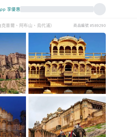
pp 享優惠
納克普爾、阿布山、烏代浦）
商品編號 #589290