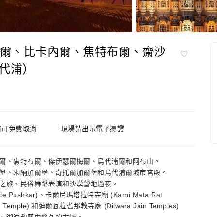
浦爾、比卡內爾、焦特布爾、齋沙
代浦）
前可免費取消
現場請出示電子憑證
爾、焦特布爾、傑伊瑟爾梅爾、烏代浦爾和阿布山。
堡、朱納加爾堡、奇托爾加爾堡和烏代浦爾城市宮殿。
之旅、民俗舞蹈表演和沙漠營地過夜。
Pushkar)、卡爾尼瑪塔拉特寺廟 (Karni Mata Rat
Temple) 和迪爾瓦拉耆那教寺廟 (Dilwara Jain Temples)