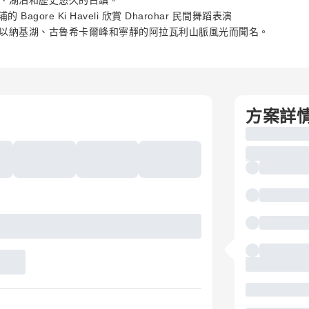
、湖泊和歷史悠久的古鎮。
Bagore Ki Haveli 欣賞 Dharohar 民間舞蹈表演
以納基湖、古魯希卡爾峰和寧靜的阿拉瓦利山脈風光而聞名。
方案詳