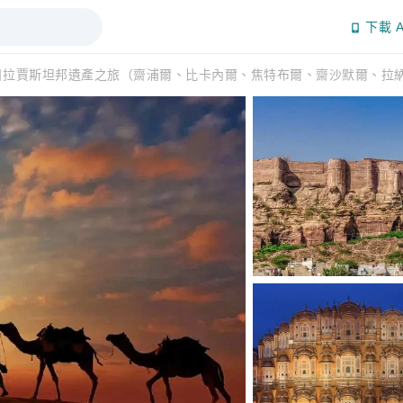
下載 A
日拉賈斯坦邦遺產之旅（齋浦爾、比卡內爾、焦特布爾、齋沙默爾、拉