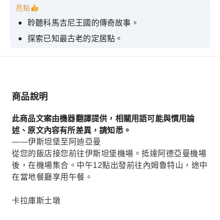
亮點
聆聽科馬吉尼王國的傳奇故事。
探索已知最古老的定居點。
探索古城阿爾塞米亞。
近距離欣賞被稱為先知之城的桑利烏爾法。
商品說明
此商品文案由機器翻譯提供，相關用語可能與慣用論
述、原文內容有所差異，請知悉。
——伊斯坦堡至阿迪亞曼
從您的飯店接您前往伊斯坦堡機場。抵達阿德亞曼機場
後，在機場集合。中午12點出發前往內姆魯特山，途中
在當地餐廳享用午餐。
卡拉庫斯土墩