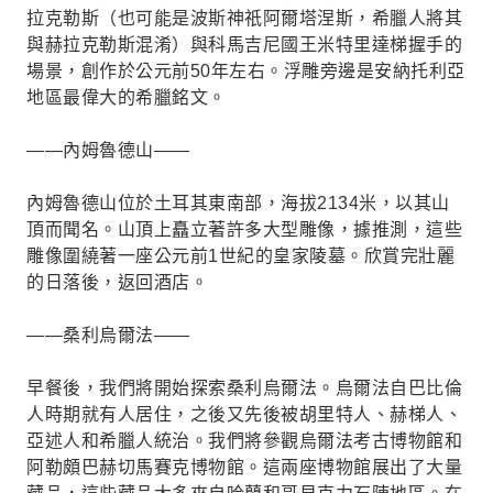
拉克勒斯（也可能是波斯神祇阿爾塔涅斯，希臘人將其
與赫拉克勒斯混淆）與科馬吉尼國王米特里達梯握手的
場景，創作於公元前50年左右。浮雕旁邊是安納托利亞
地區最偉大的希臘銘文。
——內姆魯德山——
內姆魯德山位於土耳其東南部，海拔2134米，以其山
頂而聞名。山頂上矗立著許多大型雕像，據推測，這些
雕像圍繞著一座公元前1世紀的皇家陵墓。欣賞完壯麗
的日落後，返回酒店。
——桑利烏爾法——
早餐後，我們將開始探索桑利烏爾法。烏爾法自巴比倫
人時期就有人居住，之後又先後被胡里特人、赫梯人、
亞述人和希臘人統治。我們將參觀烏爾法考古博物館和
阿勒頗巴赫切馬賽克博物館。這兩座博物館展出了大量