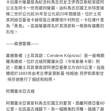
卡拉庫什陵墓是為紀念科馬吉尼女王伊西亞斯和安提阿
公主及阿卡一世而建的陵墓，由科馬吉尼國王米特里達
梯二世於公元前30年至公元前20年間建造，位於土耳
其阿迪亞曼省卡赫塔區丘庫爾塔什村附近。卡拉庫什意
為「黑鳥」。這座陵墓得名於其頂部有一根飾有雄鷹的
石柱。
——森德雷橋——
塞維魯橋（土耳其語：Cendere Köprüsü）是一座晚期
羅馬橋樑，位於古城阿爾薩米亞（今埃斯基卡萊）附
近，距離土耳其東南部阿德亞曼東北方向55公里。這座
橋樑於1883年由考古學家奧斯曼·哈姆迪·貝伊和奧斯甘
·埃芬迪進行了描述和拍照。
阿爾塞米亞古城
阿爾塞米亞曾是科馬吉尼國王的夏宮，距離阿德亞曼60
公里。在這座古城腳下，有一幅精美的浮雕，描繪了赫