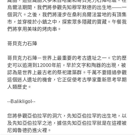
藏品，這些藏品大多來自哈蘭和哥貝克力石陣地區。在
烏爾法期間，我們將參觀先知穆罕默德的出生地——一
個洞穴。之後，我們將漫步在桑利烏爾法當地的有頂集
市，並穿梭於小鎮之中，探索眾多隱藏的寶藏。午餐我
們將享用美味的烤肉串。
哥貝克力石陣
哥貝克力石陣－世界上最重要的考古遺址之一。它的歷
史可以追溯到12000年前，早於文字和陶器的出現，被
認為是世界上最古老的祭祀建築群。千萬不要錯過參觀
這個迷人遺址的機會，它正促使考古學家重新思考早期
人類歷史。
--Balikligol--
您將參觀亞伯拉罕的洞穴，先知亞伯拉罕的出生地，以
及先知亞伯拉罕之池，據信先知亞伯拉罕就是在這裡被
尼姆魯德扔​​進火裡。