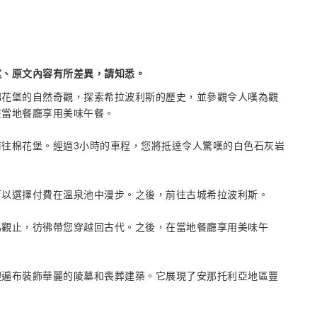
述、原文內容有所差異，請知悉。
棉花堡的自然奇觀，探索希拉波利斯的歷史，並參觀令人嘆為觀
在當地餐廳享用美味午餐。
往棉花堡。經過3小時的車程，您將抵達令人驚嘆的白色石灰岩
可以選擇付費在溫泉池中漫步。之後，前往古城希拉波利斯。
為觀止，彷彿帶您穿越回古代。之後，在當地餐廳享用美味午
裡遍布裝飾華麗的陵墓和喪葬建築。它展現了安那托利亞地區豐