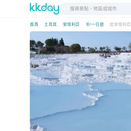
首頁
土耳其
安塔利亞
半/一日遊
從安塔利亞