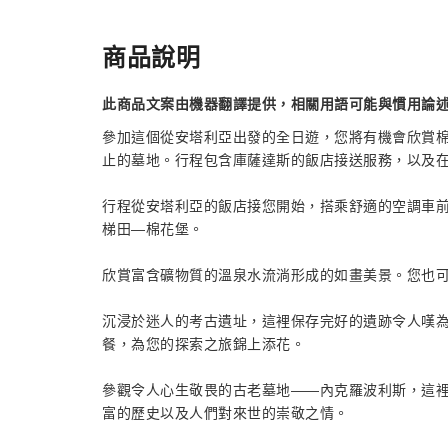
商品說明
此商品文案由機器翻譯提供，相關用語可能與慣用論
參加這個從安塔利亞出發的全日遊，您將有機會欣賞
止的墓地。行程包含庫薩達斯的飯店接送服務，以及
行程從安塔利亞的飯店接您開始，搭乘舒適的空調車前
梯田—棉花堡。
欣賞富含礦物質的溫泉水流淌形成的如畫美景。您也
沉浸於迷人的考古遺址，這裡保存完好的遺跡令人嘆
餐，為您的探索之旅錦上添花。
參觀令人心生敬畏的古老墓地——內克羅波利斯，這
富的歷史以及人們對來世的崇敬之情。