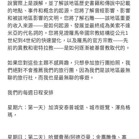
說實際上是誤解，並了解該地區歷史書籍和傳說中記載
的地點、事件和概念的起源。您將了解曾經影響、影響
和被該地區影響的文明。您將了解石雕——該地區重要
的收入來源——是如何起源、發展並最終成為美索不達
米亞的代名詞的。您將見證羅馬帝國宗教結構從公元1
世紀到4世紀的快速變化，以及羅馬的官方宗教——先
前的異教和密特拉教——是如何逐漸被基督教取代的。
如果您對這些主題不感興趣，只想參加旅行團拍照，我
們絕對不會推薦我們的旅行團，因為我們是該地區最無
聊的旅行社，而我也是最無聊的導遊。
我們的每週日程安排
星期六：第一天）加濟安泰普城堡、城市遊覽、澤烏格
瑪，
星期日：第二天）哈爾費蒂/阿德亞曼：金鷹雕像、塞