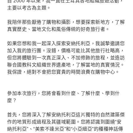
自 2000 年以來，我一直在土耳其各地組織旅遊活動，
主要以考古為主題。
我陪伴那些厭倦了購物和攝影，想要探索新地方，了解
真實歷史、當地文化和風俗傳統的好奇旅行者。
如果您想和我一起深入探索安納托利亞，我誠摯邀請您
加入我的旅行團。沒錯，價格可能比其他旅行社略高，
但您將體驗到一次真正深入、不加修飾的旅程，並造訪
聯合國教科文組織世界遺產地，了解當地的真實情況。
我保證，絕對不會把您寶貴的時間浪費在購物中心。
參加本次旅行，您將會看到什麼、了解什麼、學到什
麼？
首先，您將深入了解安納托利亞這片獨特的自然建築傑
作的地質形成過程及其疆域範圍。您將認識到圍繞“安
納托利亞”、“美索不達米亞”和“小亞細亞”的種種神話傳