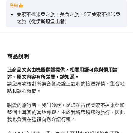
亮點
美索不達米亞之旅，美食之旅，5天美索不達米亞
之旅（從伊斯坦堡出發）
古城，古美索不達米亞，從卡帕多西亞的內姆魯特
山和哥貝克力石陣出發
馬爾丁、şanlıurfa、midyat、蝙蝠俠、迪亞巴克
爾、阿德亞曼、內姆魯特山
商品說明
參觀古城哈蘭和哥貝克力石陣，它們都是最古老的
此商品文案由機器翻譯提供，相關用語可能與慣用論
建築。
述、原文內容有所差異，請知悉。
探索馬爾丁市，參觀莫爾·加布里埃爾修道院和卡
請您再次核對所選套餐憑證上註明的接送詳情、集合地
斯米耶。
點和課程時間。
親愛的旅行者，我叫沙欣，是您在古代美索不達米亞和
整個土耳其的當地導遊。由於我將帶領您的旅行，因此
我也負責在這裡向您介紹行程。