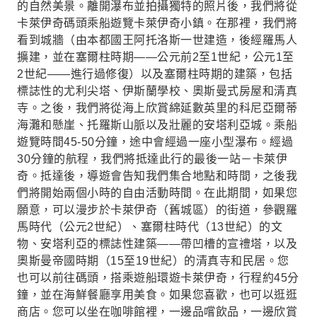
的自然美景。離開瀑布並拍攝獨特的照片後，我們將從
卡萊伊奇碼頭乘船遊覽卡萊伊奇小鎮。在那裡，我們將
看到城牆（由本都國王阿托洛斯一世建造，後經羅馬人
擴建，並在塞爾柱時期——公元前2至1世紀，公元1至
2世紀——進行過修復）以及塞爾柱時期的建築，包括
標誌性的尤利尖塔、伊斯蘭學校、奧斯曼式房屋和清真
寺。之後，我們將從海上欣賞綿延數英里的科尼亞爾蒂
海灘和懸崖、托羅斯山脈以及壯麗的安塔利亞城。乘船
遊覽時間45-50分鐘，途中會經過一座小型瀑布。經過
30分鐘的航程，我們將抵達此行的最後一站－卡萊伊
奇。抵達後，導遊會告知我們集合地點和時間，之後我
們將開始兩個小時的自由活動時間。在此期間，如果您
願意，可以漫步於卡萊伊奇（舊城區）的街道，參觀羅
馬時代（公元2世紀）、塞爾柱時代（13世紀）的文
物、安塔利亞的標誌性建築——帶凹槽的宣禮塔，以及
奧斯曼帝國時期（15至19世紀）的清真寺和民居。您
也可以前往碼頭，搭乘遊船環遊卡萊伊奇，行程約45分
鐘，並在海鮮餐廳享用美食。如果您喜歡，也可以逛逛
商店。您可以坐在咖啡館裡，一邊品嚐飲品，一邊欣賞