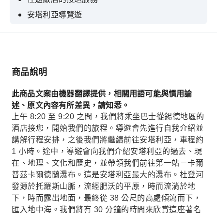
安塔利亞導覽遊
安塔利亞乘船遊覽（45分鐘）
安塔利亞瀑布之旅
商品說明
此商品文案由機器翻譯提供，相關用語可能與慣用論
述、原文內容有所差異，請知悉。
上午 8:20 至 9:20 之間，我們將乘坐巴士從錫德地區的
酒店接您，開始我們的旅程。導遊會先進行自我介紹並
講解行程安排，之後我們將繼續前往安塔利亞，車程約
1 小時。途中，導遊會向我們介紹安塔利亞的過去、現
在、地理、文化和歷史，並帶領我們前往第一站－卡爾
普茲卡爾德蘭瀑布。這是安塔利亞最大的瀑布。杜登河
發源於托羅斯山脈，流經肥沃的平原，時而流淌於地
下，時而露出地面，最終從 38 公尺的高處傾瀉而下，
匯入地中海。我們將有 30 分鐘的時間來欣賞這座著名