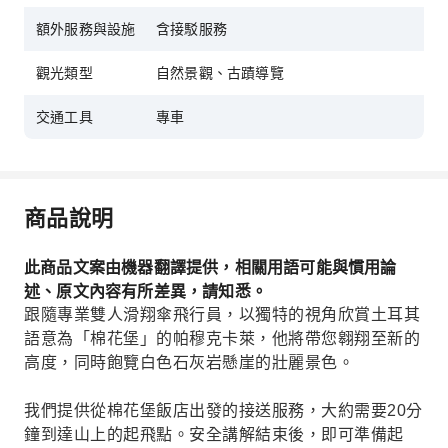
額外服務與設施
含接駁服務
觀光類型
自然景觀、古蹟導覽
交通工具
專車
商品說明
此商品文案由機器翻譯提供，相關用語可能與慣用論
述、原文內容有所差異，請知悉。
跟隨專業雙人滑翔傘飛行員，以獨特的視角欣賞土耳其
語意為「棉花堡」的帕穆克卡萊，他將帶您翱翔至新的
高度，同時飽覽白色石灰岩懸崖的壯麗景色。
我們提供從棉花堡飯店出發的接送服務，大約需要20分
鐘到達山上的起飛點。安全講解結束後，即可準備起