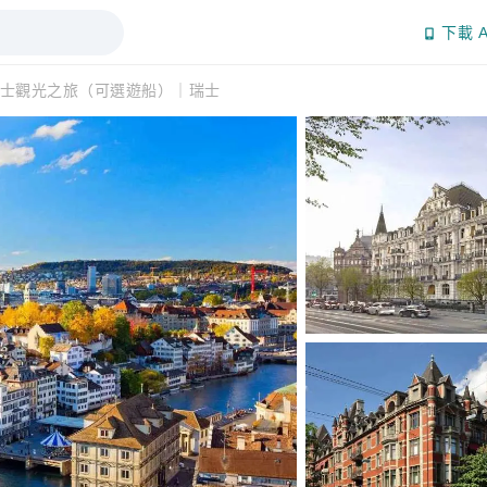
下載 A
士觀光之旅（可選遊船）｜瑞士