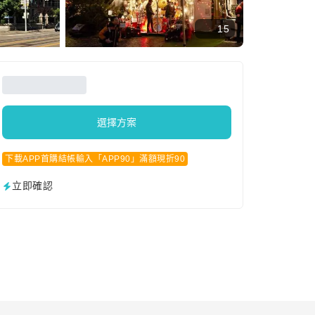
15
選擇方案
下載APP首購結帳輸入「APP90」滿額現折90
立即確認