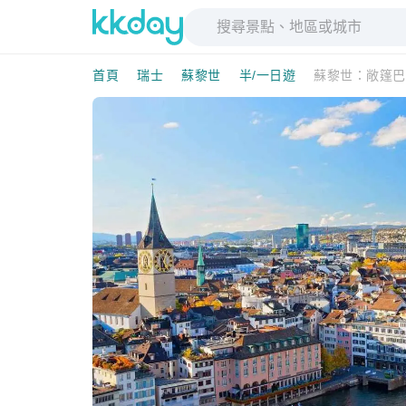
首頁
瑞士
蘇黎世
半/一日遊
蘇黎世：敞篷巴