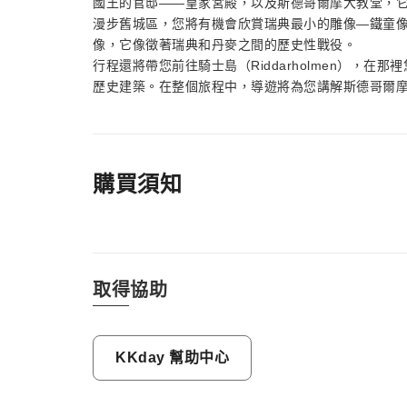
國王的官邸——皇家宮殿，以及斯德哥爾摩大教堂，
漫步舊城區，您將有機會欣賞瑞典最小的雕像—鐵童像（J
像，它像徵著瑞典和丹麥之間的歷史性戰役。
行程還將帶您前往騎士島（Riddarholmen），在那裡
歷史建築。在整個旅程中，導遊將為您講解斯德哥爾
購買須知
取得協助
KKday 幫助中心