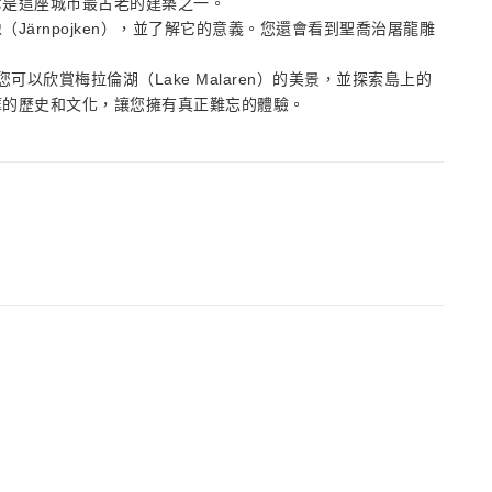
它是這座城市最古老的建築之一。
ärnpojken），並了解它的意義。您還會看到聖喬治屠龍雕
您可以欣賞梅拉倫湖（Lake Malaren）的美景，並探索島上的
摩的歷史和文化，讓您擁有真正難忘的體驗。