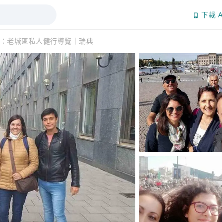
下載 A
：老城區私人健行導覽｜瑞典