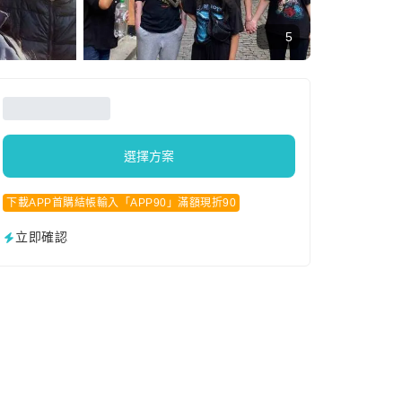
5
選擇方案
下載APP首購結帳輸入「APP90」滿額現折90
立即確認