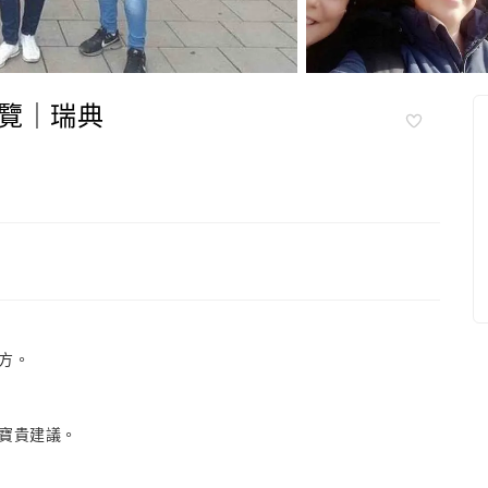
覽｜瑞典
方。
寶貴建議。