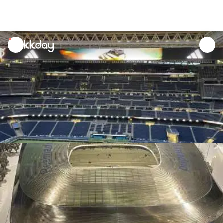
unread
notifications