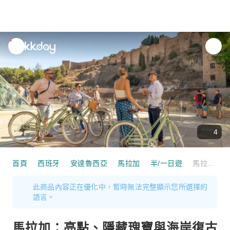
unread
notifications
4
首頁
西班牙
安達魯西亞
馬拉加
半/一日遊
馬拉加：亮點、隱藏瑰寶與海岸復古自行車之旅｜西班牙
此商品內容正在優化中，暫時無法完整顯示您所選擇的
語言。
馬拉加：亮點、隱藏瑰寶與海岸復古