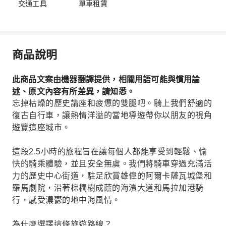
交通工具
單車租賃
商品說明
此商品文案由機器翻譯提供，相關用語可能與慣用論
述、原文內容有所差異，請知悉。
忘掉枯燥的歷史講座和疲憊的雙腿吧。騎上我們舒適的
復古自行車，讓熱情洋溢的當地導遊帶你以朋友的視角
遊覽這座城市。
這段2.5小時的旅程旨在讓每個人都能享受到輕鬆、愉
快的騎乘體驗，並且安全無虞。我們將騎車穿過充滿活
力的歷史中心街道，駐足欣賞雄偉的阿爾卡薩瓦城堡和
羅馬劇院，沿著棕櫚樹成蔭的海濱大道和馬拉加港騎
行，感受濃鬱的地中海風情。
為什麼選擇這條旅遊路線？