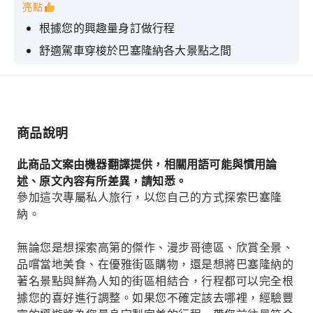
亮點
根據您的興趣量身訂做行程
舒適駕車穿梭於巴塞隆納各大景點之間
探索高第最著名的建築傑作
欣賞城市全景
漫步於哥德區迷人的街道。
商品說明
此商品文案由機器翻譯提供，相關用語可能與慣用論
述、原文內容有所差異，請知悉。
參加這次專屬私人旅行，以您自己的方式探索巴塞隆
納。
無論您是想探索高第的傑作、漫步哥德區、欣賞全景、
品嚐當地美食、在優雅街區購物，還是想將巴塞隆納的
著名景點與鮮為人知的街區相結合，行程都可以完全根
據您的喜好進行調整。如果您不確定該去哪裡，經驗豐