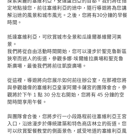
探索美麗的塞維利亞，安達盧西亞的首都。我們將在指
定地點接您，前往塞維利亞的途中，隨行導遊將為您講
解沿途的風景和城市風光。之後，您將有30分鐘的早餐
時間。
抵達塞維利亞，可欣賞城市全景和瓜達爾基維爾河美
景。
我們將從自由活動時間開始，您可以漫步於聖克魯斯區
狹窄而迷人的街道，參觀多娜·埃爾維拉廣場和聖克魯
斯廣場，最後我們將前往凱旋廣場。
從這裡，導遊將向您展示如何前往辦公室，在那裡您將
與參觀雄偉的塞維利亞皇家阿爾卡薩宮的團隊會合，參
觀將於下午 1 點 30 分左右開始，您將有 45 分鐘的空
閒時間享用午餐。
與團隊會合後，您將步行一小段路程前往塞維利亞王宮
入口，沿途漫步於傳統建築和特色商店林立的街道。您
可以欣賞聖餐教堂的側面景色，感受地道的塞維利亞風