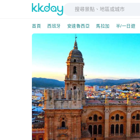
首頁
西班牙
安達魯西亞
馬拉加
半/一日遊