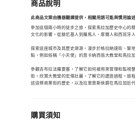
商品說明
此商品文案由機器翻譯提供，相關用語可能與慣用論
參加這個兩小時的徒步之旅，探索馬拉加歷史中心的
文化的影響。從腓尼基人到羅馬人、摩爾人和西班牙
探索這座城市及其歷史淵源。漫步於格拉納達街、聖
點，例如俗稱「小天使」的恩卡納西翁大教堂和馬拉
參觀吉布拉法羅要塞，了解它如何被用來管理和監視
街。欣賞大教堂的宏偉壯麗，了解它的建造過程。旅
述這條商業街的歷史，以及拉里奧斯侯爵在馬拉加近
購買須知