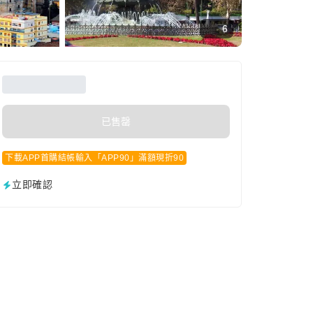
6
已售罄
下載APP首購結帳輸入「APP90」滿額現折90
立即確認