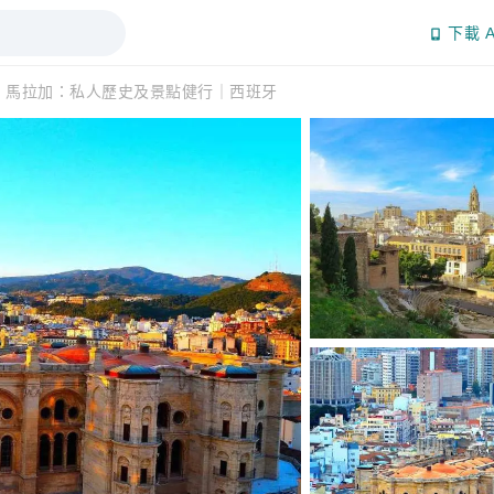
下載 A
馬拉加：私人歷史及景點健行｜西班牙