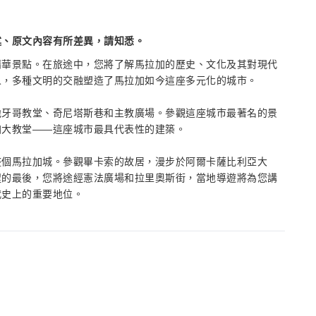
述、原文內容有所差異，請知悉。
精華景點。在旅途中，您將了解馬拉加的歷史、文化及其對現代
人，多種文明的交融塑造了馬拉加如今這座多元化的城市。
地牙哥教堂、奇尼塔斯巷和主教廣場。參觀這座城市最著名的景
加大教堂——這座城市最具代表性的建築。
整個馬拉加城。參觀畢卡索的故居，漫步於阿爾卡薩比利亞大
程的最後，您將途經憲法廣場和拉里奧斯街，當地導遊將為您講
代史上的重要地位。