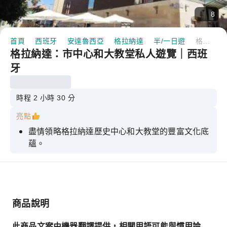
8
首頁
西班牙
安達魯西亞
格拉納達
半/一日遊
格拉納達：市中心和大教堂私人遊覽｜西班牙
格拉納達：市中心和大教堂私人遊覽｜西班
牙
時程 2 小時 30 分
亮點
盡情領略格拉納達歷史中心和大教堂的豐富文化底
蘊。
探索格拉納達之旅的最佳去處
了解這段精彩的歷史
導遊會講一些歷史軼事，帶你感受歷史的魅力。
商品說明
此商品文案由機器翻譯提供，相關用語可能與慣用論