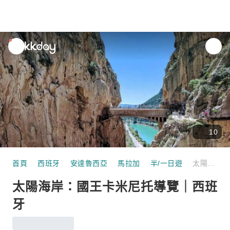
unread
notifications
10
首頁
西班牙
安達魯西亞
馬拉加
半/一日遊
太陽海岸：國王卡米尼托導覽｜西班牙
太陽海岸：國王卡米尼托導覽｜西班
牙