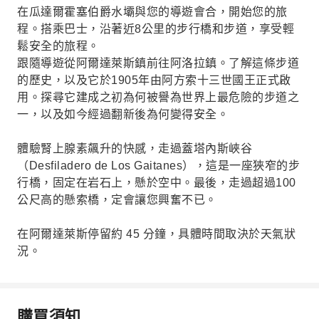
在瓜達爾霍塞伯爵水壩與您的導遊會合，開始您的旅
程。搭乘巴士，沿著近8公里的步行橋和步道，享受輕
鬆安全的旅程。
跟隨導遊從阿爾達萊斯鎮前往阿洛拉鎮。了解這條步道
的歷史，以及它於1905年由阿方索十三世國王正式啟
用。探尋它建成之初為何被譽為世界上最危險的步道之
一，以及如今經過翻新後為何變得安全。
體驗腎上腺素飆升的快感，走過蓋塔內斯峽谷
（Desfiladero de Los Gaitanes），這是一座狹窄的步
行橋，固定在岩石上，懸於空中。最後，走過超過100
公尺高的懸索橋，定會讓您興奮不已。
在阿爾達萊斯停留約 45 分鐘，具體時間取決於天氣狀
況。
購買須知