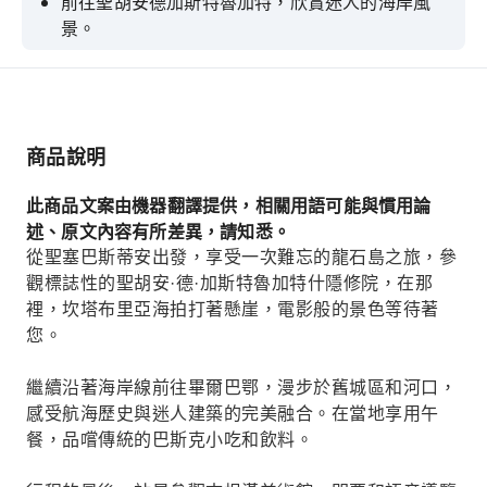
前往聖胡安德加斯特魯加特，欣賞迷人的海岸風
景。
探索畢爾巴鄂老城區，品嚐傳統的巴斯克小吃。
享受私人交通、內幕消息和輕鬆的全天遊覽。
商品說明
此商品文案由機器翻譯提供，相關用語可能與慣用論
述、原文內容有所差異，請知悉。
從聖塞巴斯蒂安出發，享受一次難忘的龍石島之旅，參
觀標誌性的聖胡安·德·加斯特魯加特什隱修院，在那
裡，坎塔布里亞海拍打著懸崖，電影般的景色等待著
您。
繼續沿著海岸線前往畢爾巴鄂，漫步於舊城區和河口，
感受航海歷史與迷人建築的完美融合。在當地享用午
餐，品嚐傳統的巴斯克小吃和飲料。