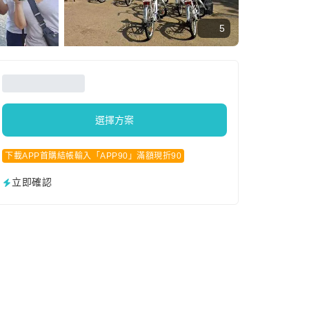
5
選擇方案
下載APP首購結帳輸入「APP90」滿額現折90
立即確認