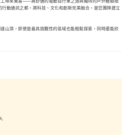
員工帶來驚喜——將舒適的電動自行車之旅與獨特的戶外體驗相
前的行動通訊之都，將科技、文化和創新完美融合，是您團隊建立
到達山頂，即使是最具挑戰性的區域也能輕鬆探索，同時還能欣
人