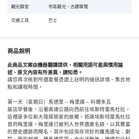
觀光類型
市區觀光、古蹟導覽
交通工具
巴士
商品說明
此商品文案由機器翻譯提供，相關用語可能與慣用論
述、原文內容有所差異，請知悉。
請您再次核對所選套餐憑證上註明的接送詳情、集合地
點和課程時間。
第一天（星期日）馬德里 – 梅里達 – 科爾多瓦
飯店早餐後，沿著高速公路向西前往埃斯特雷馬杜拉，
這裡是多位新大陸探險家的故鄉。抵達埃斯特雷馬杜拉
首府梅里達。梅里達已被列入世界遺產名錄，以其豐富
的歷史遺跡而聞名，其中包括保存完好的羅馬遺址：劇