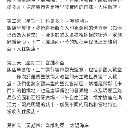
院、圓形劇場、羅馬橋等等。自由活動後，繼續前往科
爾多瓦，這座城市曾是哈里發帝國的首都。入住飯店。
第二天（星期一）科爾多瓦 – 塞維利亞
飯店早餐後，我們將參觀令人印象深刻的清真寺（如今
已改為大教堂），漫步於猶太區狹窄蜿蜒的街道，定能
舒緩身心。下午，經過兩小時的短程車程抵達塞維利
亞。入住飯店。
第三天（星期二）塞維利亞
飯店早餐後，上午進行城市觀光遊覽，包括參觀大教堂
——僅次於羅馬聖彼得大教堂的天主教世界第二大教
堂。我們也將參觀典型的聖克魯斯區，這裡是電影《卡
門》的拍攝地，也是唐璜傳說的發源地，以及瑪麗亞路
易莎公園和西班牙廣場。下午自由活動，探索這座充滿
活力、陽光明媚的城市，感受不同的風格和當地特色。
當晚入住飯店。
第四天（星期四）塞維利亞 – 太陽海岸