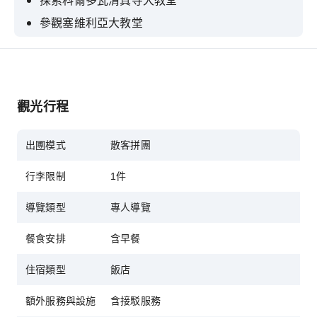
探索科爾多瓦清真寺大教堂
參觀塞維利亞大教堂
在龍達欣賞山谷和山脈的壯麗景色
探索太陽海岸
參觀格拉納達的阿爾罕布拉宮
觀光行程
出圑模式
散客拼團
行李限制
1件
導覽類型
專人導覽
餐食安排
含早餐
住宿類型
飯店
額外服務與設施
含接駁服務