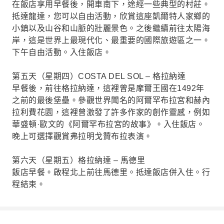
在飯店享用早餐後，開車南下，途經一些典型的村莊。
抵達龍達，您可以自由活動，欣賞這座凱爾特人家鄉的
小鎮以及山谷和山脈的壯麗景色。之後繼續前往太陽海
岸，這是世界上最現代化、最重要的國際旅遊區之一。
下午自由活動。入住飯店。
第五天（星期四）COSTA DEL SOL – 格拉納達
早餐後，前往格拉納達，這裡曾是摩爾王國在1492年
之前的最後堡壘。參觀世界聞名的阿爾罕布拉宮和赫內
拉利費花園，這裡曾激發了許多作家的創作靈感，例如
華盛頓·歐文的《阿爾罕布拉宮的故事》。入住飯店。
晚上可選擇觀賞弗拉明戈贊布拉表演。
第六天（星期五）格拉納達 – 馬德里
飯店早餐。啟程北上前往馬德里。抵達飯店併入住。行
程結束。