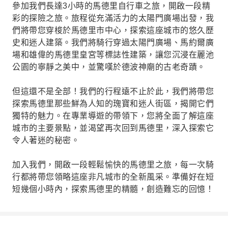
參加我們長達3小時的馬德里自行車之旅，開啟一段精
彩的探險之旅。旅程從充滿活力的太陽門廣場出發，我
們將帶您穿梭於馬德里市中心，探索這座城市的悠久歷
史和迷人建築。我們將騎行穿過太陽門廣場、馬約爾廣
場和雄偉的馬德里皇宮等標誌性建築，讓您沉浸在麗池
公園的寧靜之美中，並驚嘆於德波神廟的古老奇蹟。
但這還不是全部！我們的行程遠不止於此，我們將帶您
探索馬德里那些鮮為人知的瑰寶和迷人街區，揭開它們
獨特的魅力。在專業導遊的帶領下，您將全面了解這座
城市的主要景點，並渴望再次回到馬德里，深入探索它
令人著迷的秘密。
加入我們，開啟一段輕鬆愉快的馬德里之旅，每一次騎
行都將帶您領略這座非凡城市的全新風采。準備好在短
短幾個小時內，探索馬德里的精髓，創造難忘的回憶！