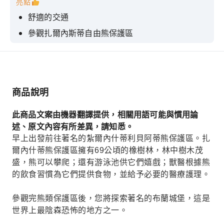
亮點
舒適的交通
參觀扎爾內斯蒂自由熊保護區
布蘭城堡（德古拉城堡）
參觀東南歐最大的恐龍公園
豪華交通工具
商品說明
此商品文案由機器翻譯提供，相關用語可能與慣用論
述、原文內容有所差異，請知悉。
早上出發前往著名的紮爾內什蒂利貝阿蒂熊保護區。扎
爾內什蒂熊保護區擁有69公頃的橡樹林，林中樹木茂
盛，熊可以攀爬；還有游泳池供它們嬉戲；獸醫根據熊
的飲食習慣為它們提供食物，並給予必要的醫療護理。
參觀完熊類保護區後，您將探索著名的布蘭城堡，這是
世界上最陰森恐怖的地方之一。