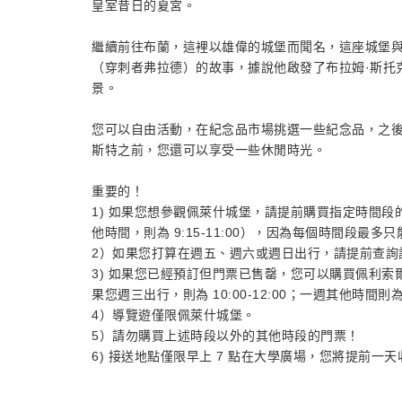
皇室昔日的夏宮。
繼續前往布蘭，這裡以雄偉的城堡而聞名，這座城堡
（穿刺者弗拉德）的故事，據說他啟發了布拉姆·斯托
景。
您可以自由活動，在紀念品市場挑選一些紀念品，之
斯特之前，您還可以享受一些休閒時光。
重要的！
1) 如果您想參觀佩萊什城堡，請提前購買指定時間段的門
他時間，則為 9:15-11:00），因為每個時間段最多只
2）如果您打算在週五、週六或週日出行，請提前查詢
3) 如果您已經預訂但門票已售罄，您可以購買佩利
果您週三出行，則為 10:00-12:00；一週其他時間則為 9
4）導覽遊僅限佩萊什城堡。
5）請勿購買上述時段以外的其他時段的門票！
6) 接送地點僅限早上 7 點在大學廣場，您將提前