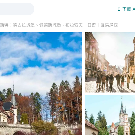
下載 A
斯特：德古拉城堡、佩萊斯城堡、布拉索夫一日遊｜羅馬尼亞