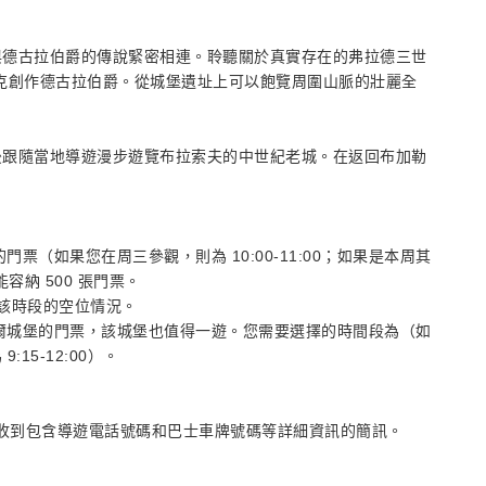
與德古拉伯爵的傳說緊密相連。聆聽關於真實存在的弗拉德三世
克創作德古拉伯爵。從城堡遺址上可以飽覽周圍山脈的壯麗全
後跟隨當地導遊漫步遊覽布拉索夫的中世紀老城。在返回布加勒
票（如果您在周三參觀，則為 10:00-11:00；如果是本周其
能容納 500 張門票。
該時段的空位情況。
索爾城堡的門票，該城堡也值得一遊。您需要選擇的時間段為（如
:15-12:00）。
一天收到包含導遊電話號碼和巴士車牌號碼等詳細資訊的簡訊。