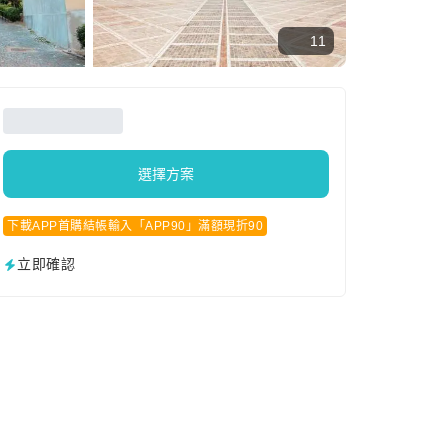
11
選擇方案
下載APP首購結帳輸入「APP90」滿額現折90
立即確認