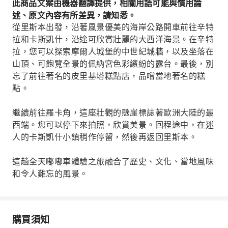
此商品文案由機器翻譯提供，相關用語可能與慣用論
述、原文內容有所差異，請知悉。
從里斯本出發，沿著風景優美的海岸公路開車前往辛特
拉和卡斯凱什，沿途可欣賞壯麗的大西洋海景。在辛特
拉，您可以探索摩爾人城堡的中世紀城牆，以及坐落在
山頂、可飽覽全景的佩納宮色彩繽紛的露台。最後，別
忘了前往著名的皮里基塔糕點店，品嚐當地著名的糕
點。
繼續前往羅卡角，這座壯觀的懸崖標誌著歐洲大陸的最
西端。您可以停下來拍照，欣賞美景。回程途中，在迷
人的卡斯凱什小鎮稍作停留，然後再返回里斯本。
這趟全天嘟嘟車體驗之旅融合了歷史、文化、當地風味
和令人難忘的風景。
購買須知