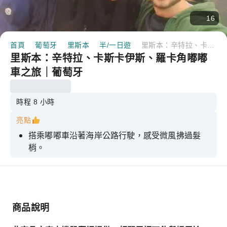
16
首頁
葡萄牙
里斯本
半/一日遊
里斯本：辛特拉、卡斯卡伊斯、羅卡角嘟嘟車之旅｜葡萄牙
里斯本：辛特拉、卡斯卡伊斯、羅卡角嘟嘟
車之旅｜葡萄牙
時程 8 小時
亮點
搭乘嘟嘟車沿著海岸公路行駛，感受微風拂過髮
梢。
探索辛特拉摩爾城堡的中世紀城牆
參觀佩納宮色彩繽紛的露台，欣賞全景。
在著名的皮里基塔糕點店品嚐當地著名的糕點
商品說明
在羅卡角停留，這裡是歐洲大陸的最西端。