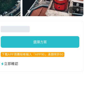
9
選擇方案
下載APP首購結帳輸入「APP90」滿額現折90
立即確認