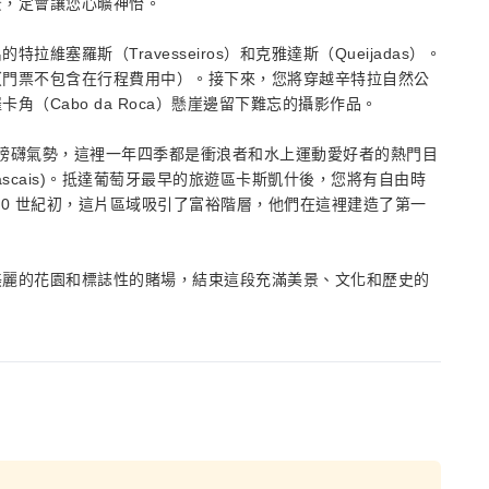
景，定會讓您心曠神怡。
塞羅斯（Travesseiros）和克雅達斯（Queijadas）。
（門票不包含在行程費用中）。接下來，您將穿越辛特拉自然公
（Cabo da Roca）懸崖邊留下難忘的攝影作品。
欣賞海浪的磅礴氣勢，這裡一年四季都是衝浪者和水上運動愛好者的熱門目
scais)。抵達葡萄牙最早的旅遊區卡斯凱什後，您將有自由時
20 世紀初，這片區域吸引了富裕階層，他們在這裡建造了第一
美麗的花園和標誌性的賭場，結束這段充滿美景、文化和歷史的