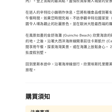
內）。登上宮殿的最高點，盡情欣賞摩爾人城堡的全
在迷人的辛特拉小鎮稍作休息，您將有機會品嚐到著名的特拉維
午餐時間，如果您時間充裕，不妨參觀辛特拉國家宮
園令人嘆為觀止的壯麗景色，並在歐洲大陸最西端的羅卡角
在風景如畫的金舒海灘 (Guincho Beach) 
的地。之後，沿著大西洋海岸線開車前往卡斯凱什 (Ca
間享用午餐，探索海灣美景，或在海灘上放鬆身心。 
批度假別墅。
回到里斯本途中，沿著海岸線旅行，欣賞埃斯托里爾
旅程。
購買須知