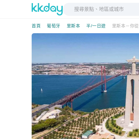
首頁
葡萄牙
里斯本
半/一日遊
里斯本－你從