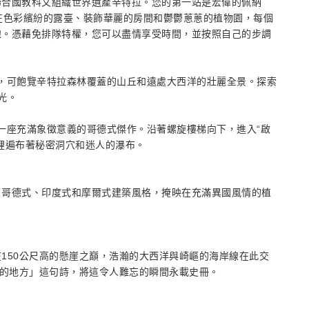
聯合國教科文組織世界遺產辛特拉。您的第一站是宏偉的佩納
在色彩繽紛的露臺、裝飾華麗的房間和鬱鬱蔥蔥的植物園，每個
線。憑藉免排隊特權，您可以盡情享受時間，並按照自己的步調
上，可飽覽辛特拉森林覆蓋的山丘和遠處大西洋的壯麗全景。探索
光。
是一座充滿象徵意義的哥德式傑作。沿著螺旋樓梯向下，進入“啟
裡遍布著秘密洞穴和迷人的瀑布。
了哥德式、印度式和摩爾式建築風格，掩映在充滿異國風情的植
150公尺高的懸崖之巔，浩瀚的大西洋與崎嶇的海岸線在此交
始的地方」這句詩，將這令人難忘的瞬間永載史冊。