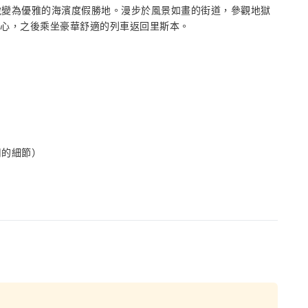
蛻變為優雅的海濱度假勝地。漫步於風景如畫的街道，參觀地獄
灘上放鬆身心，之後乘坐豪華舒適的列車返回里斯本。
用的細節）