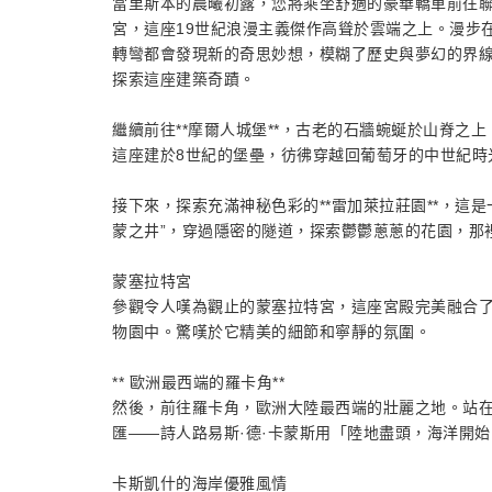
當里斯本的晨曦初露，您將乘坐舒適的豪華轎車前往
宮，這座19世紀浪漫主義傑作高聳於雲端之上。漫步
轉彎都會發現新的奇思妙想，模糊了歷史與夢幻的界
探索這座建築奇蹟。
繼續前往**摩爾人城堡**，古老的石牆蜿蜒於山脊之
這座建於8世紀的堡壘，彷彿穿越回葡萄牙的中世紀時
接下來，探索充滿神秘色彩的**雷加萊拉莊園**，這
蒙之井”，穿過隱密的隧道，探索鬱鬱蔥蔥的花園，那
蒙塞拉特宮
參觀令人嘆為觀止的蒙塞拉特宮，這座宮殿完美融合
物園中。驚嘆於它精美的細節和寧靜的氛圍。
** 歐洲最西端的羅卡角**
然後，前往羅卡角，歐洲大陸最西端的壯麗之地。站在
匯——詩人路易斯·德·卡蒙斯用「陸地盡頭，海洋開
卡斯凱什的海岸優雅風情