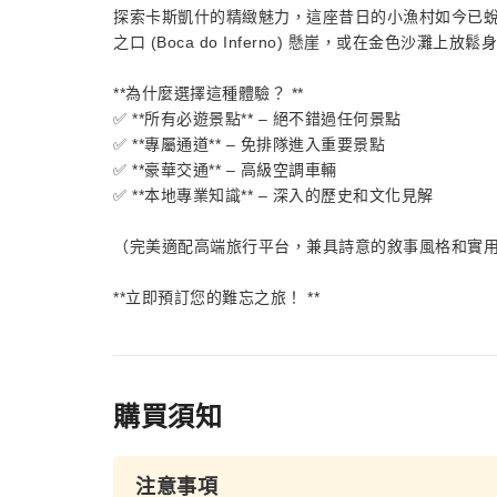
探索卡斯凱什的精緻魅力，這座昔日的小漁村如今已
之口 (Boca do Inferno) 懸崖，或在金色沙
**為什麼選擇這種體驗？ **
✅ **所有必遊景點** – 絕不錯過任何景點
✅ **專屬通道** – 免排隊進入重要景點
✅ **豪華交通** – 高級空調車輛
✅ **本地專業知識** – 深入的歷史和文化見解
（完美適配高端旅行平台，兼具詩意的敘事風格和實
**立即預訂您的難忘之旅！ **
購買須知
注意事項