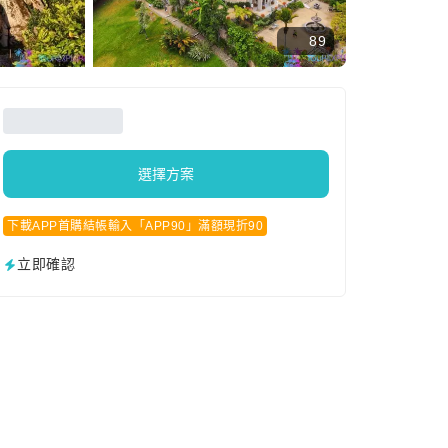
89
選擇方案
下載APP首購結帳輸入「APP90」滿額現折90
立即確認