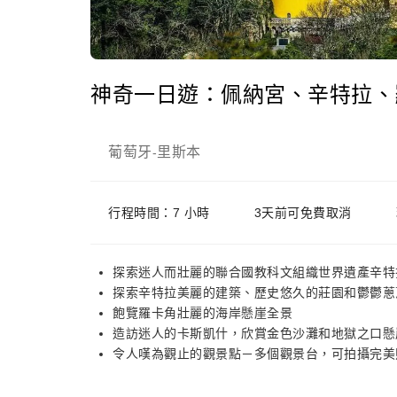
神奇一日遊：佩納宮、辛特拉、
葡萄牙
里斯本
-
行程時間：7 小時
3天前可免費取消
探索迷人而壯麗的聯合國教科文組織世界遺產辛特
探索辛特拉美麗的建築、歷史悠久的莊園和鬱鬱蔥
飽覽羅卡角壯麗的海岸懸崖全景
造訪迷人的卡斯凱什，欣賞金色沙灘和地獄之口懸
令人嘆為觀止的觀景點－多個觀景台，可拍攝完美