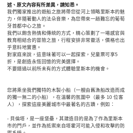
述、原文內容有所差異，請知悉。
我們獨家推出的遊船之旅將帶您從河上領略里斯本的魅
力，伴隨著動人的法朵音樂，為您帶來一趟難忘的葡萄
牙首都中心之旅。
我們以飽含熱情和傳統的方式，精心策劃了一場感官與
教育相結合的冒險之旅，行程安排非常靈活，價格也出
乎意料地實惠。
對家庭來說，這意味著可以一起探索，兒童票可享5
折，是創造永恆回憶的完美選擇。
不要錯過以前所未有的方式體驗里斯本的機會。
您將乘坐我們獨特的木製小船（一艘由舊漁船改造而成
的獨一無二的小船），在溫馨的氛圍中（最多 10 位客
人），探索這座美麗城市中最著名的古蹟，例如：
- 貝倫塔，是一座堡壘，其建造目的是為了作為里斯本
市的門戶，並作為抵禦來自塔霍河可能入侵和攻擊的防
禦系統。