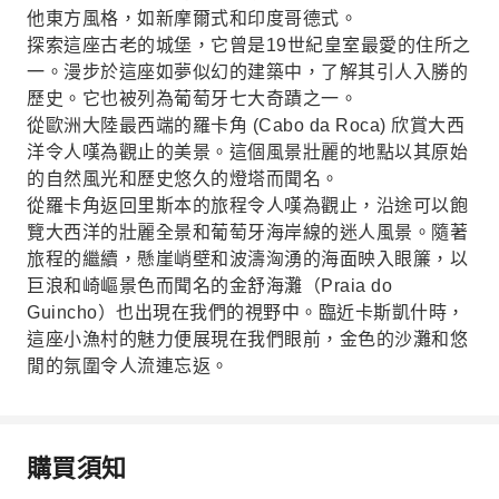
他東方風格，如新摩爾式和印度哥德式。
探索這座古老的城堡，它曾是19世紀皇室最愛的住所之
一。漫步於這座如夢似幻的建築中，了解其引人入勝的
歷史。它也被列為葡萄牙七大奇蹟之一。
從歐洲大陸最西端的羅卡角 (Cabo da Roca) 欣賞大西
洋令人嘆為觀止的美景。這個風景壯麗的地點以其原始
的自然風光和歷史悠久的燈塔而聞名。
從羅卡角返回里斯本的旅程令人嘆為觀止，沿途可以飽
覽大西洋的壯麗全景和葡萄牙海岸線的迷人風景。隨著
旅程的繼續，懸崖峭壁和波濤洶湧的海面映入眼簾，以
巨浪和崎嶇景色而聞名的金舒海灘（Praia do
Guincho）也出現在我們的視野中。臨近卡斯凱什時，
這座小漁村的魅力便展現在我們眼前，金色的沙灘和悠
閒的氛圍令人流連忘返。
購買須知