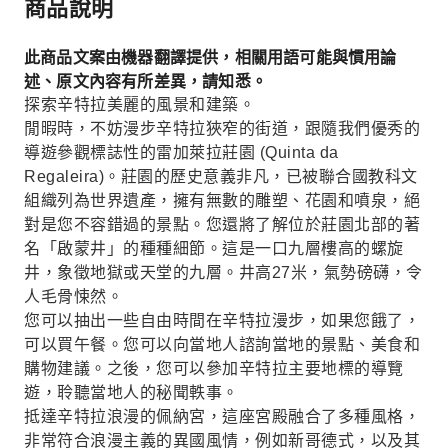
商品說明
此商品文案由機器翻譯提供，相關用語可能與慣用論
述、原文內容有所差異，請知悉。
探索辛特拉美麗的風景和建築。
閒暇時，不妨漫步辛特拉狹窄的街道，跟隨我們優秀的
導遊參觀標誌性的雷加萊拉莊園 (Quinta da
Regaleira)。莊園的歷史意義非凡，已被聯合國教科文
組織列為世界遺產，擁有無數的雕塑、花園和噴泉，絕
對是您不容錯過的景點。您還將了解位於莊園北部的著
名「啟蒙井」的種種細節。這是一口九層樓高的螺旋
井，象徵地獄或天堂的九層。井高27米，氣勢磅礴，令
人毛骨悚然。
您可以抽出一些自由時間在辛特拉漫步，如果您餓了，
可以買午餐。您可以向當地人諮詢當地的景點、美食和
購物建議。之後，您可以參加辛特拉主要地標的導覽
遊，聆聽當地人的秘聞軼事。
抵達辛特拉浪漫的佩納宮，這座宮殿融合了多種風格，
非常符合浪漫主義的異國風情，例如新哥德式，以及其