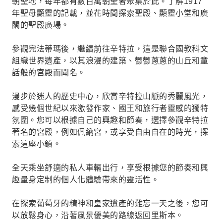
朝聖地，每年都有數百萬朝聖者聚集於此。了解1917
年聖母顯靈的記載，並花時間探索聖殿、顯靈小堂和廣
闊的聖殿廣場。
參觀完法蒂瑪後，繼續前往辛特拉，這是聯合國教科文
組織世界遺產，以其浪漫的建築、鬱鬱蔥蔥的山丘和童
話般的宮殿而聞名。
漫步於迷人的歷史中心，欣賞辛特拉山脈的秀麗風光，
感受幾個世紀以來激發作家、國王和旅行者靈感的獨特
氛圍。您可以根據自己的興趣和節奏，選擇參觀辛特拉
著名的宮殿，例如佩納宮，或享受自由自在的時光，探
索這座小鎮。
全天乘坐舒適的私人車輛出行，享受根據您的節奏和興
趣量身定制的個人化體驗帶來的靈活性。
在探索葡萄牙的精神和皇家遺產的難忘一天之後，您可
以放鬆身心，沿著風景優美的路線返回里斯本。