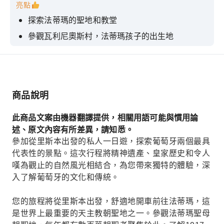
亮點
探索法蒂瑪的聖地和教堂
參觀瓦利尼奧斯村，法蒂瑪孩子的出生地
探索風景如畫的辛特拉村和雄偉的佩納宮。
深入了解 1917 年的聖母顯靈事件
商品說明
此商品文案由機器翻譯提供，相關用語可能與慣用論
述、原文內容有所差異，請知悉。
參加從里斯本出發的私人一日遊，探索葡萄牙兩個最具
代表性的景點。這次行程將精神遺產、皇家歷史和令人
嘆為觀止的自然風光相結合，為您帶來獨特的體驗，深
入了解葡萄牙的文化和傳統。
您的旅程將從里斯本出發，舒適地開車前往法蒂瑪，這
是世界上最重要的天主教朝聖地之一。參觀法蒂瑪聖母