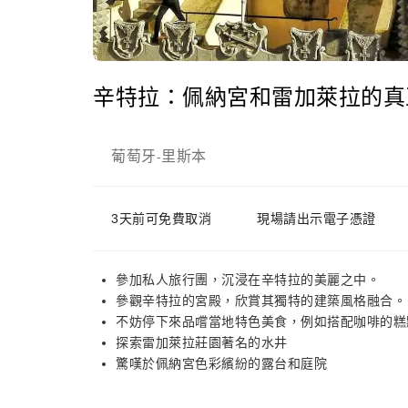
辛特拉：佩納宮和雷加萊拉的真
葡萄牙
里斯本
-
3天前可免費取消
現場請出示電子憑證
參加私人旅行團，沉浸在辛特拉的美麗之中。
參觀辛特拉的宮殿，欣賞其獨特的建築風格融合。
不妨停下來品嚐當地特色美食，例如搭配咖啡的糕
探索雷加萊拉莊園著名的水井
驚嘆於佩納宮色彩繽紛的露台和庭院