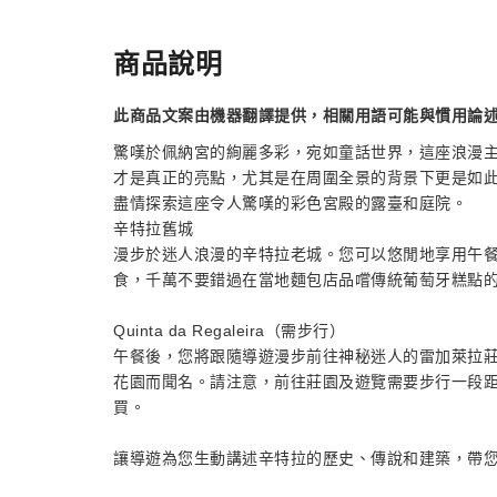
商品說明
此商品文案由機器翻譯提供，相關用語可能與慣用論
驚嘆於佩納宮的絢麗多彩，宛如童話世界，這座浪漫
才是真正的亮點，尤其是在周圍全景的背景下更是如
盡情探索這座令人驚嘆的彩色宮殿的露臺和庭院。
辛特拉舊城
漫步於迷人浪漫的辛特拉老城。您可以悠閒地享用午
食，千萬不要錯過在當地麵包店品嚐傳統葡萄牙糕點
Quinta da Regaleira（需步行）
午餐後，您將跟隨導遊漫步前往神秘迷人的雷加萊拉莊園 (Qu
花園而聞名。請注意，前往莊園及遊覽需要步行一段距離，
買。
讓導遊為您生動講述辛特拉的歷史、傳說和建築，帶