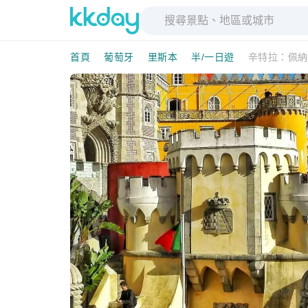
首頁
葡萄牙
里斯本
半/一日遊
辛特拉：佩納