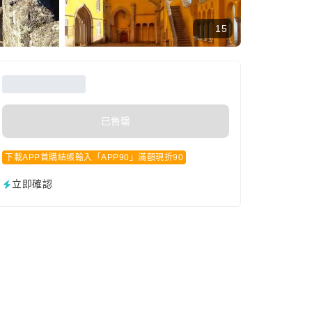
15
已售罄
下載APP首購結帳輸入「APP90」滿額現折90
立即確認