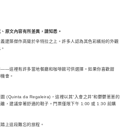
述、原文內容有所差異，請知悉。
主義建築傑作高聳於辛特拉之上。許多人認為其色彩繽紛的外觀
此。
餐——這裡有許多當地餐廳和咖啡館可供選擇。如果你喜歡甜
的機會。
inta da Regaleira)，這裡以其“入會之井”和鬱鬱蔥蔥的
建議穿著舒適的鞋子。門票僅限下午 1:00 或 1:30 前購
您踏上這段難忘的旅程。