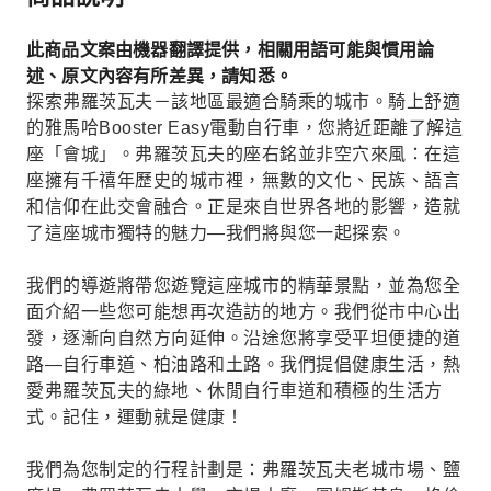
此商品文案由機器翻譯提供，相關用語可能與慣用論
述、原文內容有所差異，請知悉。
探索弗羅茨瓦夫－該地區最適合騎乘的城市。騎上舒適
的雅馬哈Booster Easy電動自行車，您將近距離了解這
座「會城」。弗羅茨瓦夫的座右銘並非空穴來風：在這
座擁有千禧年歷史的城市裡，無數的文化、民族、語言
和信仰在此交會融合。正是來自世界各地的影響，造就
了這座城市獨特的魅力—我們將與您一起探索。
我們的導遊將帶您遊覽這座城市的精華景點，並為您全
面介紹一些您可能想再次造訪的地方。我們從市中心出
發，逐漸向自然方向延伸。沿途您將享受平坦便捷的道
路—自行車道、柏油路和土路。我們提倡健康生活，熱
愛弗羅茨瓦夫的綠地、休閒自行車道和積極的生活方
式。記住，運動就是健康！
我們為您制定的行程計劃是：弗羅茨瓦夫老城市場、鹽