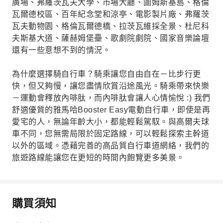
廣場、弗羅茨瓦夫大學、市場大廳、圖姆斯基島、格倫
瓦爾德校區、百年紀念堂和涼亭、電影製片廠、弗羅茨
瓦夫動物園、格倫瓦爾德橋、拉茨瓦維採全景、杜尼科
夫斯基大道、薩赫姆堡壘、歌劇院劇院、國家音樂論壇
還有一些意想不到的情況。
為什麼選擇騎自行車？騎乘讓您自由自在－比步行更
快，但又夠慢，讓您盡情欣賞沿途風光。騎乘帶來快樂
－運動會釋放內啡肽，而內啡肽會讓人心情愉悅 :) 我們
舒適優質的雅馬哈Booster Easy電動自行車，即使是再
愛宅的人，無論年齡大小，都能輕鬆駕馭。與高爾夫球
車不同，您無需局限於固定路線，可以輕鬆探索主幹道
以外的區域。憑藉完善的高品質自行車道網絡，我們的
旅遊路線能讓您在更短的時間內飽覽更多美景。
購買須知