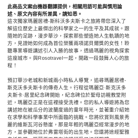
此商品文案由機器翻譯提供，相關用語可能與慣用論
述、原文內容有所差異，請知悉。
這次獨家瑪麗居禮-斯科沃多夫斯卡之旅將帶您深入了
解這位歷史上最傑出的科學家之一的生平及其成就。跟
隨她的足跡，漫步華沙，探索那些塑造她人生軌蹟的地
方，見證她如何成為首位榮獲兩項諾貝爾獎的女性！聆
聽專業導遊講述引人入勝的故事，透過瑪麗的視角探索
這座城市。與Rosotravel一起，開啟一段鼓舞人心的旅
程！
預訂華沙老城和新城兩小時私人導覽，追尋瑪麗居禮-
斯克沃多夫斯卡的傳奇人生。行程從瑪麗亞·斯克沃多
夫斯卡·居里紀念碑開始，紀念碑位於聖母訪親教堂附
近，瑪麗亞正是在這裡接受洗禮。您的私人導遊將為您
講述她在被瓜分的波蘭度過的童年時光，並著重介紹她
在求學和科學事業中所面臨的挑戰。您將欣賞到風景秀
麗的維斯瓦河谷懸崖，那是年輕的瑪麗亞經常漫步的地
方，並參觀她位於弗雷塔街的出生地。您還將途經聖雅