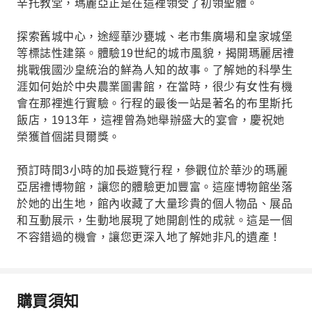
辛托教堂，瑪麗亞正是在這裡領受了初領聖體。
探索舊城中心，途經華沙甕城、老市集廣場和皇家城堡
等標誌性建築。體驗19世紀的城市風貌，揭開瑪麗居禮
挑戰俄國沙皇統治的鮮為人知的故事。了解她的科學生
涯如何始於中央農業圖書館，在當時，很少有女性有機
會在那裡進行實驗。行程的最後一站是著名的布里斯托
飯店，1913年，這裡曾為她舉辦盛大的宴會，慶祝她
榮獲首個諾貝爾獎。
預訂時間3小時的加長遊覽行程，參觀位於華沙的瑪麗
亞居禮博物館，讓您的體驗更加豐富。這座博物館坐落
於她的出生地，館內收藏了大量珍貴的個人物品、展品
和互動展示，生動地展現了她開創性的成就。這是一個
不容錯過的機會，讓您更深入地了解她非凡的遺產！
購買須知