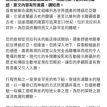
述、原文內容有所差異，請知悉。
探索被聯合國教科文組織列為世界遺產的博赫尼亞鹽
礦，它是波蘭最古老的鹽礦，甚至比維利奇卡鹽礦還要
古老。這座隱藏的瑰寶可追溯至13世紀，位於克拉科夫
郊外，為您提供獨特而又人跡罕至的體驗。
您的旅程從克拉科夫的飯店接送開始，隨後舒適地開車
前往博赫尼亞。抵達後，您將深入地下，探索蜿蜒曲折
的通道、廣袤無垠的洞室以及完全由鹽雕琢而成的令人
驚嘆的教堂。現代化的多媒體投影和互動展示將礦井的
歷史和傳說生動地呈現在您眼前，讓您的參觀既富有教
育意義又引人入勝。
行程亮點之一是乘坐罕見的地下船，穿過充滿鹽水的隧
道，以一種奇幻而神秘的方式欣賞礦井風光。您還將體
驗一段礦工曾經乘坐的短途火車之旅，為您的探險之旅
增添真實的體驗。