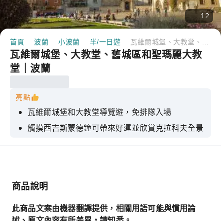
12
首頁
波蘭
小波蘭
半/一日遊
瓦維爾城堡、大教堂、舊城區和聖瑪麗大教堂｜波蘭
瓦維爾城堡、大教堂、舊城區和聖瑪麗大教
堂｜波蘭
亮點
瓦維爾城堡和大教堂導覽遊，免排隊入場
觸摸西吉斯蒙德鐘可帶來好運並欣賞克拉科夫全景
在持證當地導遊的帶領下，探索克拉科夫被聯合國
教科文組織列為世界遺產的老城區。
欣賞聖瑪麗大教堂和法伊特斯托斯祭壇的哥德式輝
煌
商品說明
此商品文案由機器翻譯提供，相關用語可能與慣用論
述、原文內容有所差異，請知悉。