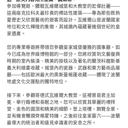
參加導覽遊，體驗瓦維爾城堡和大教堂的宏偉壯麗——
這兩座克拉科夫最珍貴的標誌性建築——專為那些既熱
愛歷史又欣賞藝術的遊客而設計。瓦維爾山是波蘭國家
地位和文化輝煌的象徵，其城牆內蘊藏著幾個世紀的皇
家遺產。
您的專業導遊將帶領您參觀皇家城堡優雅的國事廳，如
今已成為世界級博物館的一部分。您將欣賞到文藝復興
時期的室內裝潢、精美的掛毯以及著名的蘭茨科龍斯基
義大利繪畫收藏。城堡內的瓷器、武器和東方藝術品展
廳——包括歐洲最大的奧斯曼帳篷收藏——體現了波蘭
地處文化交匯點的獨特地位。
接下來，參觀哥德式瓦維爾大教堂，這裡曾是君主加
冕、舉行婚禮和長眠之地。您可以欣賞其華麗的禮拜
堂、金色的圓頂和精美的細節。登上塔樓，飽覽全景，
並有機會觸摸齊格蒙特鐘，之後前往皇家墓穴——波蘭
最偉大的統治者和遠見卓識者的安息之所。