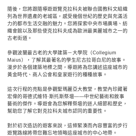
隨後，您將跟隨導遊遊覽克拉科夫被聯合國教科文組織
列為世界遺產的老城區，感受幾個世紀的歷史與充滿活
力的都市生活交融的魅力。您將探索中央市場廣場、紡
織會館以及那些使克拉科夫成為歐洲最美麗城市之一的
古老街道。
參觀波蘭最古老的大學建築－大學院（Collegium
Maius），了解其最著名的學生尼古拉哥白尼的故事。
漫步於各個建築地標之間，導遊將為您講述這座城市的
黃金時代、商人公會和皇家遊行的種種故事。
這次行程的亮點是參觀聖瑪麗亞大教堂，教堂內珍藏著
宏偉的哥德式維特·斯托斯祭壇——中世紀藝術和敘事
藝術的傑作。導遊會為您解釋祭壇的迷人細節和歷史，
幫助您了解它對克拉科夫城市認同的重要性。
對於初次造訪的遊客來說，這條緊湊而內容豐富的步行
遊覽路線將帶您難忘地領略這座城市的中心地帶。