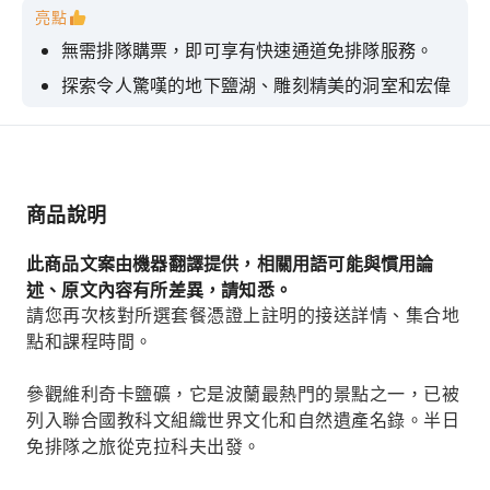
亮點
無需排隊購票，即可享有快速通道免排隊服務。
探索令人驚嘆的地下鹽湖、雕刻精美的洞室和宏偉
的教堂
跟隨專業持證導遊，探索引人入勝的秘密和當地歷
史。
享受從克拉科夫出發的舒適往返交通，讓您的旅程
商品說明
更加順暢（可選）
此商品文案由機器翻譯提供，相關用語可能與慣用論
多種語言可選，幫助您完美訂製專屬導覽之旅
述、原文內容有所差異，請知悉。
請您再次核對所選套餐憑證上註明的接送詳情、集合地
點和課程時間。
參觀維利奇卡鹽礦，它是波蘭最熱門的景點之一，已被
列入聯合國教科文組織世界文化和自然遺產名錄。半日
免排隊之旅從克拉科夫出發。